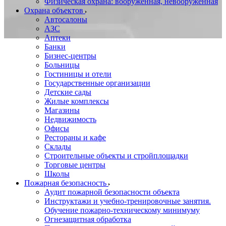
Физическая охрана: вооруженная, невооруженная
Охрана объектов
Автосалоны
АЗС
Аптеки
Банки
Бизнес-центры
Больницы
Гостиницы и отели
Государственные организации
Детские сады
Жилые комплексы
Магазины
Недвижимость
Офисы
Рестораны и кафе
Склады
Строительные объекты и стройплощадки
Торговые центры
Школы
Пожарная безопасность
Аудит пожарной безопасности объекта
Инструктажи и учебно-тренировочные занятия.
Обучение пожарно-техническому минимуму
Огнезащитная обработка