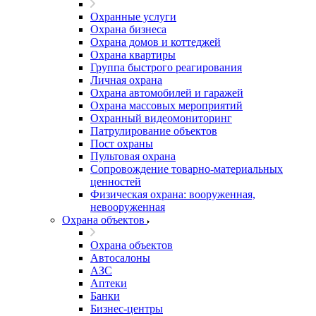
Охранные услуги
Охрана бизнеса
Охрана домов и коттеджей
Охрана квартиры
Группа быстрого реагирования
Личная охрана
Охрана автомобилей и гаражей
Охрана массовых мероприятий
Охранный видеомониторинг
Патрулирование объектов
Пост охраны
Пультовая охрана
Сопровождение товарно-материальных
ценностей
Физическая охрана: вооруженная,
невооруженная
Охрана объектов
Охрана объектов
Автосалоны
АЗС
Аптеки
Банки
Бизнес-центры