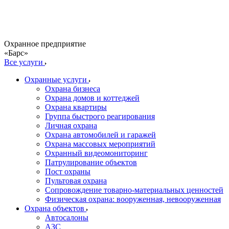
Охранное предприятие
«Барс»
Все услуги
Охранные услуги
Охрана бизнеса
Охрана домов и коттеджей
Охрана квартиры
Группа быстрого реагирования
Личная охрана
Охрана автомобилей и гаражей
Охрана массовых мероприятий
Охранный видеомониторинг
Патрулирование объектов
Пост охраны
Пультовая охрана
Сопровождение товарно-материальных ценностей
Физическая охрана: вооруженная, невооруженная
Охрана объектов
Автосалоны
АЗС