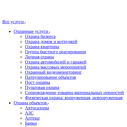
Все услуги
Охранные услуги
Охрана бизнеса
Охрана домов и коттеджей
Охрана квартиры
Группа быстрого реагирования
Личная охрана
Охрана автомобилей и гаражей
Охрана массовых мероприятий
Охранный видеомониторинг
Патрулирование объектов
Пост охраны
Пультовая охрана
Сопровождение товарно-материальных ценностей
Физическая охрана: вооруженная, невооруженная
Охрана объектов
Автосалоны
АЗС
Аптеки
Банки