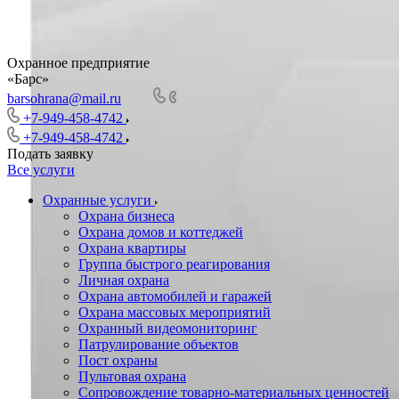
Охранное предприятие
«Барс»
barsohrana@mail.ru
+7-949-458-4742
+7-949-458-4742
Подать заявку
Все услуги
Охранные услуги
Охрана бизнеса
Охрана домов и коттеджей
Охрана квартиры
Группа быстрого реагирования
Личная охрана
Охрана автомобилей и гаражей
Охрана массовых мероприятий
Охранный видеомониторинг
Патрулирование объектов
Пост охраны
Пультовая охрана
Сопровождение товарно-материальных ценностей