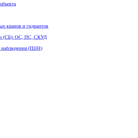
объекта
ых кранов и гидрантов
и (СБ): ОС, ПС, СКУД
о наблюдения (ПЦН)