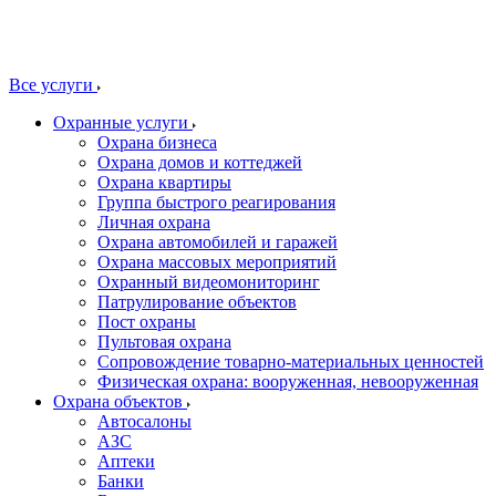
Все услуги
Охранные услуги
Охрана бизнеса
Охрана домов и коттеджей
Охрана квартиры
Группа быстрого реагирования
Личная охрана
Охрана автомобилей и гаражей
Охрана массовых мероприятий
Охранный видеомониторинг
Патрулирование объектов
Пост охраны
Пультовая охрана
Сопровождение товарно-материальных ценностей
Физическая охрана: вооруженная, невооруженная
Охрана объектов
Автосалоны
АЗС
Аптеки
Банки