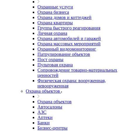
Охранные услуги
Охрана бизнеса
Охрана домов и коттеджей
Охрана квартиры
Группа быстрого реагирования
Личная охрана
Охрана автомобилей и гаражей
Охрана массовых мероприятий
Охранный видеомониторинг
Патрулирование объектов
Пост охраны
Пультовая охрана
Сопровождение товарно-материальных
ценностей
Физическая охрана: вооруженная,
невооруженная
Охрана объектов
Охрана объектов
Автосалоны
АЗС
Аптеки
Банки
Бизнес-центры