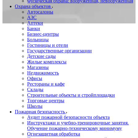
Физическая охрана: вооруженная, невооруженная
Охрана объектов
Автосалоны
АЗС
Аптеки
Банки
Бизнес-центры
Больницы
Гостиницы и отели
Государственные организации
Детские сады
Жилые комплексы
Магазины
Недвижимость
Офисы
Рестораны и кафе
Склады
Строительные объекты и стройплощадки
Торговые центры
Школы
Пожарная безопасность
Аудит пожарной безопасности объекта
Инструктажи и учебно-тренировочные занятия.
Обучение пожарно-техническому минимуму
Огнезащитная обработка