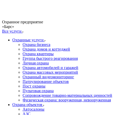
Охранное предприятие
«Барс»
Все услуги
Охранные услуги
Охрана бизнеса
Охрана домов и коттеджей
Охрана квартиры
Группа быстрого реагирования
Личная охрана
Охрана автомобилей и гаражей
Охрана массовых мероприятий
Охранный видеомониторинг
Патрулирование объектов
Пост охраны
Пультовая охрана
Сопровождение товарно-материальных ценностей
Физическая охрана: вооруженная, невооруженная
Охрана объектов
Автосалоны
АЗС