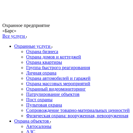
Охранное предприятие
«Барс»
Все услуги
Охранные услуги
Охрана бизнеса
Охрана домов и коттеджей
Охрана квартиры
Группа быстрого реагирования
Личная охрана
Охрана автомобилей и гаражей
Охрана массовых мероприятий
Охранный видеомониторинг
Патрулирование объектов
Пост охраны
Пультовая охрана
Сопровождение товарно-материальных ценностей
Физическая охрана: вооруженная, невооруженная
Охрана объектов
Автосалоны
АЗС