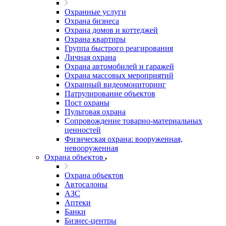
Охранные услуги
Охрана бизнеса
Охрана домов и коттеджей
Охрана квартиры
Группа быстрого реагирования
Личная охрана
Охрана автомобилей и гаражей
Охрана массовых мероприятий
Охранный видеомониторинг
Патрулирование объектов
Пост охраны
Пультовая охрана
Сопровождение товарно-материальных
ценностей
Физическая охрана: вооруженная,
невооруженная
Охрана объектов
Охрана объектов
Автосалоны
АЗС
Аптеки
Банки
Бизнес-центры