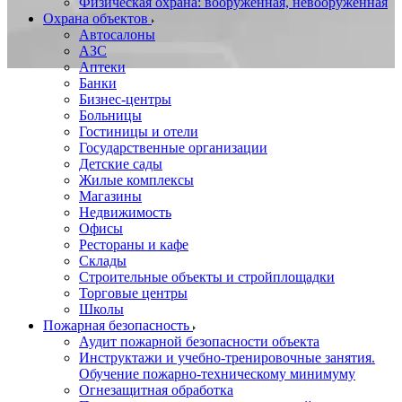
Физическая охрана: вооруженная, невооруженная
Охрана объектов
Автосалоны
АЗС
Аптеки
Банки
Бизнес-центры
Больницы
Гостиницы и отели
Государственные организации
Детские сады
Жилые комплексы
Магазины
Недвижимость
Офисы
Рестораны и кафе
Склады
Строительные объекты и стройплощадки
Торговые центры
Школы
Пожарная безопасность
Аудит пожарной безопасности объекта
Инструктажи и учебно-тренировочные занятия.
Обучение пожарно-техническому минимуму
Огнезащитная обработка