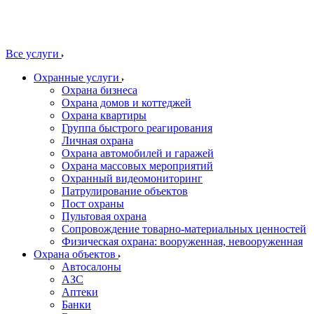
Все услуги
Охранные услуги
Охрана бизнеса
Охрана домов и коттеджей
Охрана квартиры
Группа быстрого реагирования
Личная охрана
Охрана автомобилей и гаражей
Охрана массовых мероприятий
Охранный видеомониторинг
Патрулирование объектов
Пост охраны
Пультовая охрана
Сопровождение товарно-материальных ценностей
Физическая охрана: вооруженная, невооруженная
Охрана объектов
Автосалоны
АЗС
Аптеки
Банки