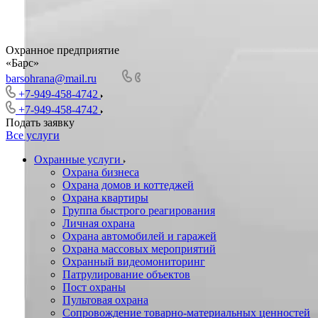
Охранное предприятие
«Барс»
barsohrana@mail.ru
+7-949-458-4742
+7-949-458-4742
Подать заявку
Все услуги
Охранные услуги
Охрана бизнеса
Охрана домов и коттеджей
Охрана квартиры
Группа быстрого реагирования
Личная охрана
Охрана автомобилей и гаражей
Охрана массовых мероприятий
Охранный видеомониторинг
Патрулирование объектов
Пост охраны
Пультовая охрана
Сопровождение товарно-материальных ценностей