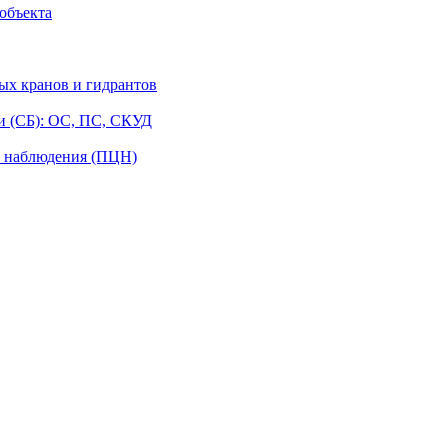
объекта
ых кранов и гидрантов
и (СБ): ОС, ПС, СКУД
о наблюдения (ПЦН)