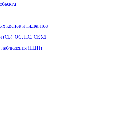
объекта
ых кранов и гидрантов
и (СБ): ОС, ПС, СКУД
о наблюдения (ПЦН)