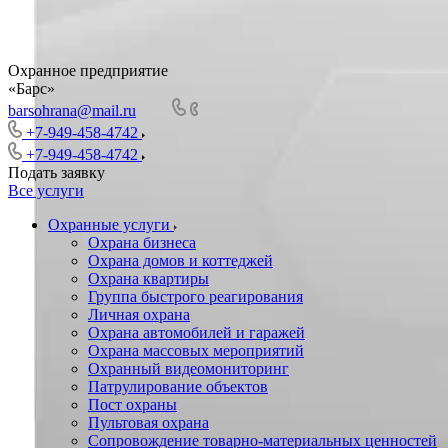
Охранное предприятие
«Барс»
barsohrana@mail.ru
+7-949-458-4742
+7-949-458-4742
Подать заявку
Все услуги
Охранные услуги
Охрана бизнеса
Охрана домов и коттеджей
Охрана квартиры
Группа быстрого реагирования
Личная охрана
Охрана автомобилей и гаражей
Охрана массовых мероприятий
Охранный видеомониторинг
Патрулирование объектов
Пост охраны
Пультовая охрана
Сопровождение товарно-материальных ценностей