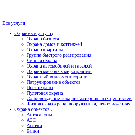
Все услуги
Охранные услуги
Охрана бизнеса
Охрана домов и коттеджей
Охрана квартиры
Группа быстрого реагирования
Личная охрана
Охрана автомобилей и гаражей
Охрана массовых мероприятий
Охранный видеомониторинг
Патрулирование объектов
Пост охраны
Пультовая охрана
Сопровождение товарно-материальных ценностей
Физическая охрана: вооруженная, невооруженная
Охрана объектов
Автосалоны
АЗС
Аптеки
Банки