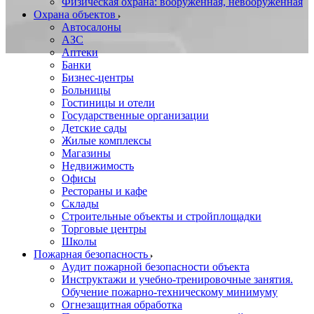
Физическая охрана: вооруженная, невооруженная
Охрана объектов
Автосалоны
АЗС
Аптеки
Банки
Бизнес-центры
Больницы
Гостиницы и отели
Государственные организации
Детские сады
Жилые комплексы
Магазины
Недвижимость
Офисы
Рестораны и кафе
Склады
Строительные объекты и стройплощадки
Торговые центры
Школы
Пожарная безопасность
Аудит пожарной безопасности объекта
Инструктажи и учебно-тренировочные занятия.
Обучение пожарно-техническому минимуму
Огнезащитная обработка