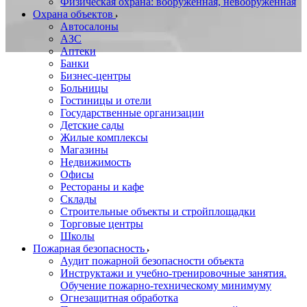
Физическая охрана: вооруженная, невооруженная
Охрана объектов
Автосалоны
АЗС
Аптеки
Банки
Бизнес-центры
Больницы
Гостиницы и отели
Государственные организации
Детские сады
Жилые комплексы
Магазины
Недвижимость
Офисы
Рестораны и кафе
Склады
Строительные объекты и стройплощадки
Торговые центры
Школы
Пожарная безопасность
Аудит пожарной безопасности объекта
Инструктажи и учебно-тренировочные занятия.
Обучение пожарно-техническому минимуму
Огнезащитная обработка