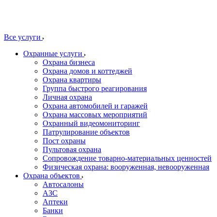
Все услуги
Охранные услуги
Охрана бизнеса
Охрана домов и коттеджей
Охрана квартиры
Группа быстрого реагирования
Личная охрана
Охрана автомобилей и гаражей
Охрана массовых мероприятий
Охранный видеомониторинг
Патрулирование объектов
Пост охраны
Пультовая охрана
Сопровождение товарно-материальных ценностей
Физическая охрана: вооруженная, невооруженная
Охрана объектов
Автосалоны
АЗС
Аптеки
Банки