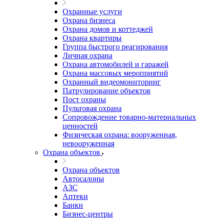
Охранные услуги
Охрана бизнеса
Охрана домов и коттеджей
Охрана квартиры
Группа быстрого реагирования
Личная охрана
Охрана автомобилей и гаражей
Охрана массовых мероприятий
Охранный видеомониторинг
Патрулирование объектов
Пост охраны
Пультовая охрана
Сопровождение товарно-материальных
ценностей
Физическая охрана: вооруженная,
невооруженная
Охрана объектов
Охрана объектов
Автосалоны
АЗС
Аптеки
Банки
Бизнес-центры