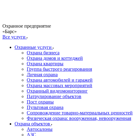
Охранное предприятие
«Барс»
Все услуги
Охранные услуги
Охрана бизнеса
Охрана домов и коттеджей
Охрана квартиры
Группа быстрого реагирования
Личная охрана
Охрана автомобилей и гаражей
Охрана массовых мероприятий
Охранный видеомониторинг
Патрулирование объектов
Пост охраны
Пультовая охрана
Сопровождение товарно-материальных ценностей
Физическая охрана: вооруженная, невооруженная
Охрана объектов
Автосалоны
АЗС