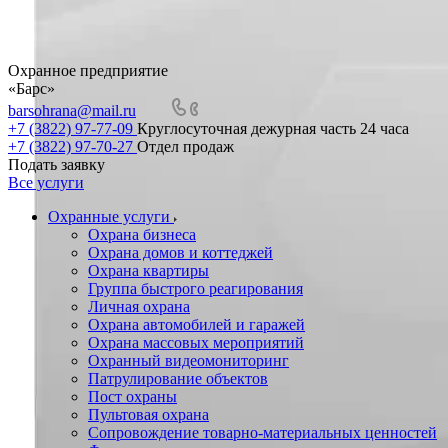
Охранное предприятие
«Барс»
barsohrana@mail.ru
+7 (3822) 97-77-09
Круглосуточная дежурная часть 24 часа
+7 (3822) 97-70-27
Отдел продаж
Подать заявку
Все услуги
Охранные услуги
Охрана бизнеса
Охрана домов и коттеджей
Охрана квартиры
Группа быстрого реагирования
Личная охрана
Охрана автомобилей и гаражей
Охрана массовых мероприятий
Охранный видеомониторинг
Патрулирование объектов
Пост охраны
Пультовая охрана
Сопровождение товарно-материальных ценностей