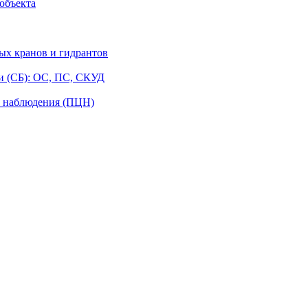
объекта
ых кранов и гидрантов
и (СБ): ОС, ПС, СКУД
о наблюдения (ПЦН)