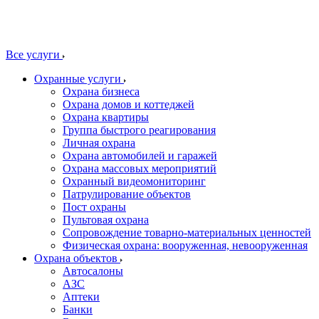
Все услуги
Охранные услуги
Охрана бизнеса
Охрана домов и коттеджей
Охрана квартиры
Группа быстрого реагирования
Личная охрана
Охрана автомобилей и гаражей
Охрана массовых мероприятий
Охранный видеомониторинг
Патрулирование объектов
Пост охраны
Пультовая охрана
Сопровождение товарно-материальных ценностей
Физическая охрана: вооруженная, невооруженная
Охрана объектов
Автосалоны
АЗС
Аптеки
Банки