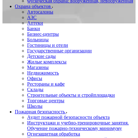
Физическая охрана: вооруженная, невооруженная
Охрана объектов
Автосалоны
АЗС
Аптеки
Банки
Бизнес-центры
Больницы
Гостиницы и отели
Государственные организации
Детские сады
Жилые комплексы
Магазины
Недвижимость
Офисы
Рестораны и кафе
Склады
Строительные объекты и стройплощадки
Торговые центры
Школы
Пожарная безопасность
Аудит пожарной безопасности объекта
Инструктажи и учебно-тренировочные занятия.
Обучение пожарно-техническому минимуму
Огнезащитная обработка