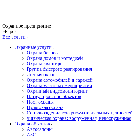
Охранное предприятие
«Барс»
Все услуги
Охранные услуги
Охрана бизнеса
Охрана домов и коттеджей
Охрана квартиры
Группа быстрого реагирования
Личная охрана
Охрана автомобилей и гаражей
Охрана массовых мероприятий
Охранный видеомониторинг
Патрулирование объектов
Пост охраны
Пультовая охрана
Сопровождение товарно-материальных ценностей
Физическая охрана: вооруженная, невооруженная
Охрана объектов
Автосалоны
АЗС