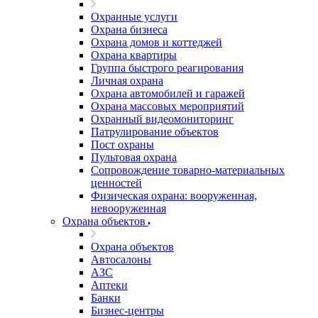
Охранные услуги
Охрана бизнеса
Охрана домов и коттеджей
Охрана квартиры
Группа быстрого реагирования
Личная охрана
Охрана автомобилей и гаражей
Охрана массовых мероприятий
Охранный видеомониторинг
Патрулирование объектов
Пост охраны
Пультовая охрана
Сопровождение товарно-материальных
ценностей
Физическая охрана: вооруженная,
невооруженная
Охрана объектов
Охрана объектов
Автосалоны
АЗС
Аптеки
Банки
Бизнес-центры