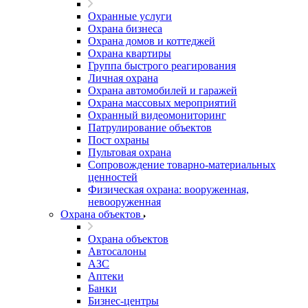
Охранные услуги
Охрана бизнеса
Охрана домов и коттеджей
Охрана квартиры
Группа быстрого реагирования
Личная охрана
Охрана автомобилей и гаражей
Охрана массовых мероприятий
Охранный видеомониторинг
Патрулирование объектов
Пост охраны
Пультовая охрана
Сопровождение товарно-материальных
ценностей
Физическая охрана: вооруженная,
невооруженная
Охрана объектов
Охрана объектов
Автосалоны
АЗС
Аптеки
Банки
Бизнес-центры