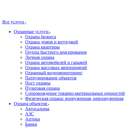
Все услуги
Охранные услуги
Охрана бизнеса
Охрана домов и коттеджей
Охрана квартиры
Группа быстрого реагирования
Личная охрана
Охрана автомобилей и гаражей
Охрана массовых мероприятий
Охранный видеомониторинг
Патрулирование объектов
Пост охраны
Пультовая охрана
Сопровождение товарно-материальных ценностей
Физическая охрана: вооруженная, невооруженная
Охрана объектов
Автосалоны
АЗС
Аптеки
Банки