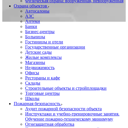
Физическая охрана: вооруженная, невооруженная
Охрана объектов
Автосалоны
АЗС
Аптеки
Банки
Бизнес-центры
Больницы
Гостиницы и отели
Государственные организации
Детские сады
Жилые комплексы
Магазины
Недвижимость
Офисы
Рестораны и кафе
Склады
Строительные объекты и стройплощадки
Торговые центры
Школы
Пожарная безопасность
Аудит пожарной безопасности объекта
Инструктажи и учебно-тренировочные занятия.
Обучение пожарно-техническому минимуму
Огнезащитная обработка