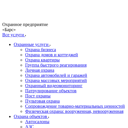
Охранное предприятие
«Барс»
Все услуги
Охранные услуги
Охрана бизнеса
Охрана домов и коттеджей
Охрана квартиры
Группа быстрого реагирования
Личная охрана
Охрана автомобилей и гаражей
Охрана массовых мероприятий
Охранный видеомониторинг
Патрулирование объектов
Пост охраны
Пультовая охрана
Сопровождение товарно-материальных ценностей
Физическая охрана: вооруженная, невооруженная
Охрана объектов
Автосалоны
АЗС