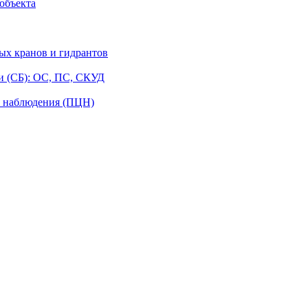
объекта
ых кранов и гидрантов
и (СБ): ОС, ПС, СКУД
о наблюдения (ПЦН)