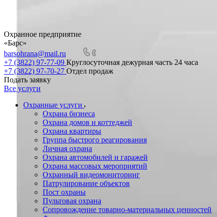
Охранное предприятие
«Барс»
barsohrana@mail.ru
+7 (3822) 97-77-09
Круглосуточная дежурная часть 24 часа
+7 (3822) 97-70-27
Отдел продаж
Подать заявку
Все услуги
Охранные услуги
Охрана бизнеса
Охрана домов и коттеджей
Охрана квартиры
Группа быстрого реагирования
Личная охрана
Охрана автомобилей и гаражей
Охрана массовых мероприятий
Охранный видеомониторинг
Патрулирование объектов
Пост охраны
Пультовая охрана
Сопровождение товарно-материальных ценностей