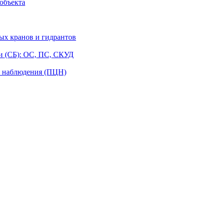
объекта
ых кранов и гидрантов
и (СБ): ОС, ПС, СКУД
о наблюдения (ПЦН)