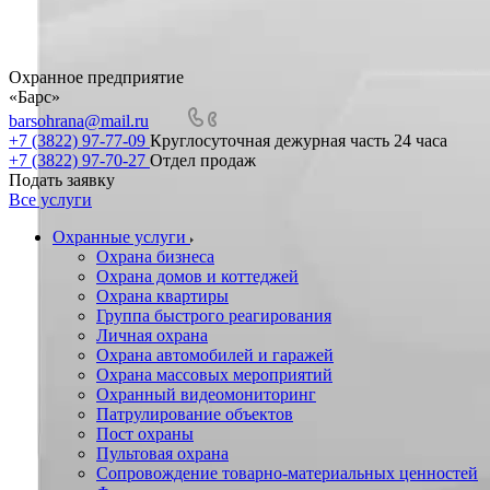
Охранное предприятие
«Барс»
barsohrana@mail.ru
+7 (3822) 97-77-09
Круглосуточная дежурная часть 24 часа
+7 (3822) 97-70-27
Отдел продаж
Подать заявку
Все услуги
Охранные услуги
Охрана бизнеса
Охрана домов и коттеджей
Охрана квартиры
Группа быстрого реагирования
Личная охрана
Охрана автомобилей и гаражей
Охрана массовых мероприятий
Охранный видеомониторинг
Патрулирование объектов
Пост охраны
Пультовая охрана
Сопровождение товарно-материальных ценностей