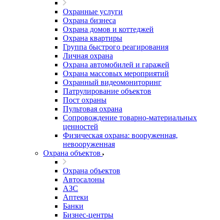
Охранные услуги
Охрана бизнеса
Охрана домов и коттеджей
Охрана квартиры
Группа быстрого реагирования
Личная охрана
Охрана автомобилей и гаражей
Охрана массовых мероприятий
Охранный видеомониторинг
Патрулирование объектов
Пост охраны
Пультовая охрана
Сопровождение товарно-материальных
ценностей
Физическая охрана: вооруженная,
невооруженная
Охрана объектов
Охрана объектов
Автосалоны
АЗС
Аптеки
Банки
Бизнес-центры