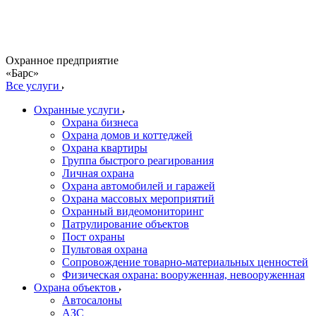
Охранное предприятие
«Барс»
Все услуги
Охранные услуги
Охрана бизнеса
Охрана домов и коттеджей
Охрана квартиры
Группа быстрого реагирования
Личная охрана
Охрана автомобилей и гаражей
Охрана массовых мероприятий
Охранный видеомониторинг
Патрулирование объектов
Пост охраны
Пультовая охрана
Сопровождение товарно-материальных ценностей
Физическая охрана: вооруженная, невооруженная
Охрана объектов
Автосалоны
АЗС