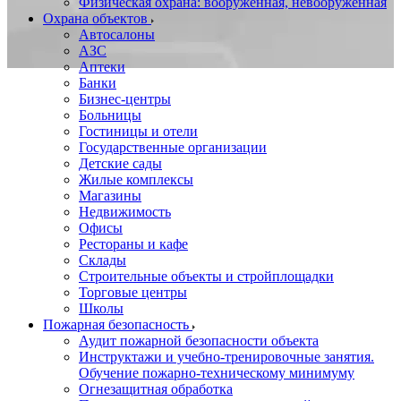
Физическая охрана: вооруженная, невооруженная
Охрана объектов
Автосалоны
АЗС
Аптеки
Банки
Бизнес-центры
Больницы
Гостиницы и отели
Государственные организации
Детские сады
Жилые комплексы
Магазины
Недвижимость
Офисы
Рестораны и кафе
Склады
Строительные объекты и стройплощадки
Торговые центры
Школы
Пожарная безопасность
Аудит пожарной безопасности объекта
Инструктажи и учебно-тренировочные занятия.
Обучение пожарно-техническому минимуму
Огнезащитная обработка