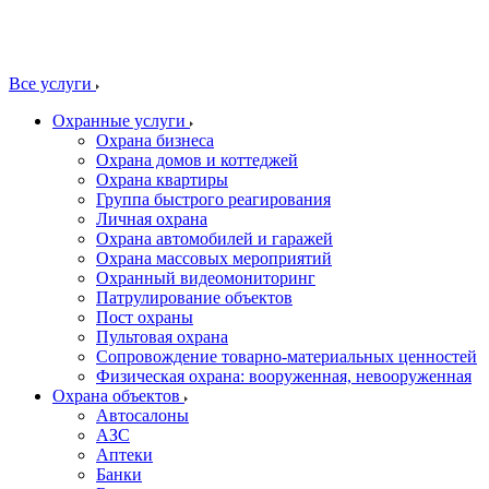
Все услуги
Охранные услуги
Охрана бизнеса
Охрана домов и коттеджей
Охрана квартиры
Группа быстрого реагирования
Личная охрана
Охрана автомобилей и гаражей
Охрана массовых мероприятий
Охранный видеомониторинг
Патрулирование объектов
Пост охраны
Пультовая охрана
Сопровождение товарно-материальных ценностей
Физическая охрана: вооруженная, невооруженная
Охрана объектов
Автосалоны
АЗС
Аптеки
Банки