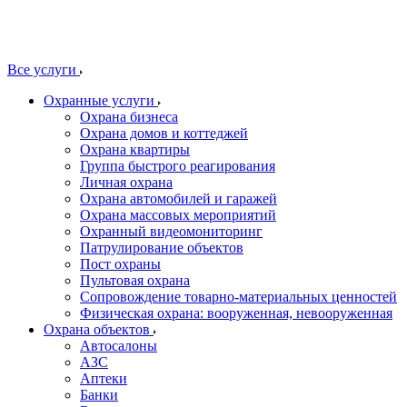
Все услуги
Охранные услуги
Охрана бизнеса
Охрана домов и коттеджей
Охрана квартиры
Группа быстрого реагирования
Личная охрана
Охрана автомобилей и гаражей
Охрана массовых мероприятий
Охранный видеомониторинг
Патрулирование объектов
Пост охраны
Пультовая охрана
Сопровождение товарно-материальных ценностей
Физическая охрана: вооруженная, невооруженная
Охрана объектов
Автосалоны
АЗС
Аптеки
Банки