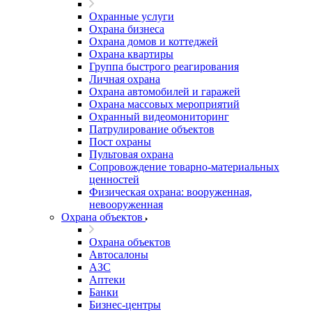
Охранные услуги
Охрана бизнеса
Охрана домов и коттеджей
Охрана квартиры
Группа быстрого реагирования
Личная охрана
Охрана автомобилей и гаражей
Охрана массовых мероприятий
Охранный видеомониторинг
Патрулирование объектов
Пост охраны
Пультовая охрана
Сопровождение товарно-материальных
ценностей
Физическая охрана: вооруженная,
невооруженная
Охрана объектов
Охрана объектов
Автосалоны
АЗС
Аптеки
Банки
Бизнес-центры