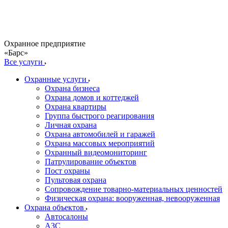
Охранное предприятие
«Барс»
Все услуги
Охранные услуги
Охрана бизнеса
Охрана домов и коттеджей
Охрана квартиры
Группа быстрого реагирования
Личная охрана
Охрана автомобилей и гаражей
Охрана массовых мероприятий
Охранный видеомониторинг
Патрулирование объектов
Пост охраны
Пультовая охрана
Сопровождение товарно-материальных ценностей
Физическая охрана: вооруженная, невооруженная
Охрана объектов
Автосалоны
АЗС