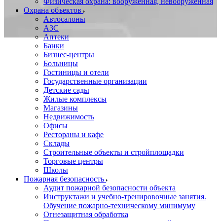
Физическая охрана: вооруженная, невооруженная
Охрана объектов
Автосалоны
АЗС
Аптеки
Банки
Бизнес-центры
Больницы
Гостиницы и отели
Государственные организации
Детские сады
Жилые комплексы
Магазины
Недвижимость
Офисы
Рестораны и кафе
Склады
Строительные объекты и стройплощадки
Торговые центры
Школы
Пожарная безопасность
Аудит пожарной безопасности объекта
Инструктажи и учебно-тренировочные занятия.
Обучение пожарно-техническому минимуму
Огнезащитная обработка