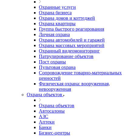
Охранные услуги
Охрана бизнеса
Охрана домов и коттеджей
Охрана квартиры
Группа быстрого реагирования
Личная охрана
Охрана автомобилей и гаражей
Охрана массовых мероприятий
Охранный видеомониторинг
Патрулирование объектов
Пост охраны
Пультовая охрана
Сопровождение товарно-материальных
ценностей
Физическая охрана: вооруженная,
невооруженная
Охрана объектов
Охрана объектов
Автосалоны
АЗС
Аптеки
Банки
Бизнес-центры