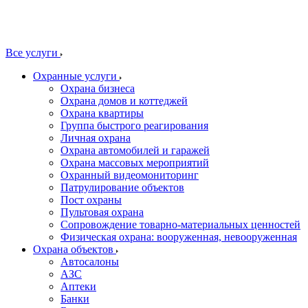
Все услуги
Охранные услуги
Охрана бизнеса
Охрана домов и коттеджей
Охрана квартиры
Группа быстрого реагирования
Личная охрана
Охрана автомобилей и гаражей
Охрана массовых мероприятий
Охранный видеомониторинг
Патрулирование объектов
Пост охраны
Пультовая охрана
Сопровождение товарно-материальных ценностей
Физическая охрана: вооруженная, невооруженная
Охрана объектов
Автосалоны
АЗС
Аптеки
Банки