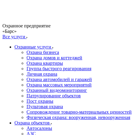
Охранное предприятие
«Барс»
Все услуги
Охранные услуги
Охрана бизнеса
Охрана домов и коттеджей
Охрана квартиры
Группа быстрого реагирования
Личная охрана
Охрана автомобилей и гаражей
Охрана массовых мероприятий
Охранный видеомониторинг
Патрулирование объектов
Пост охраны
Пультовая охрана
Сопровождение товарно-материальных ценностей
Физическая охрана: вооруженная, невооруженная
Охрана объектов
Автосалоны
АЗС