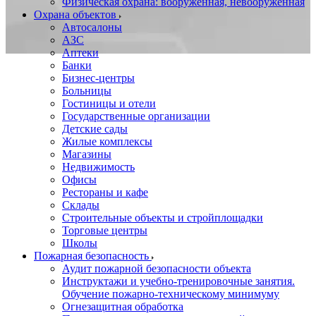
Физическая охрана: вооруженная, невооруженная
Охрана объектов
Автосалоны
АЗС
Аптеки
Банки
Бизнес-центры
Больницы
Гостиницы и отели
Государственные организации
Детские сады
Жилые комплексы
Магазины
Недвижимость
Офисы
Рестораны и кафе
Склады
Строительные объекты и стройплощадки
Торговые центры
Школы
Пожарная безопасность
Аудит пожарной безопасности объекта
Инструктажи и учебно-тренировочные занятия.
Обучение пожарно-техническому минимуму
Огнезащитная обработка