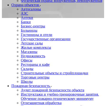
Физическая охрана: вооруженная, невооруженная
Охрана объектов
Автосалоны
АЗС
Аптеки
Банки
Бизнес-центры
Больницы
Гостиницы и отели
Государственные организации
Детские сады
Жилые комплексы
Магазины
Недвижимость
Офисы
Рестораны и кафе
Склады
Строительные объекты и стройплощадки
Торговые центры
Школы
Пожарная безопасность
Аудит пожарной безопасности объекта
Инструктажи и учебно-тренировочные занятия.
Обучение пожарно-техническому минимуму
Огнезащитная обработка