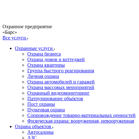
Охранное предприятие
«Барс»
Все услуги
Охранные услуги
Охрана бизнеса
Охрана домов и коттеджей
Охрана квартиры
Группа быстрого реагирования
Личная охрана
Охрана автомобилей и гаражей
Охрана массовых мероприятий
Охранный видеомониторинг
Патрулирование объектов
Пост охраны
Пультовая охрана
Сопровождение товарно-материальных ценностей
Физическая охрана: вооруженная, невооруженная
Охрана объектов
Автосалоны
АЗС