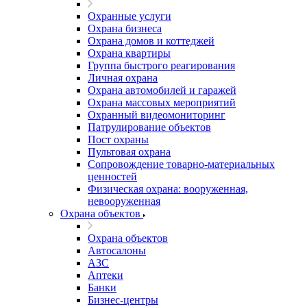
Охранные услуги
Охрана бизнеса
Охрана домов и коттеджей
Охрана квартиры
Группа быстрого реагирования
Личная охрана
Охрана автомобилей и гаражей
Охрана массовых мероприятий
Охранный видеомониторинг
Патрулирование объектов
Пост охраны
Пультовая охрана
Сопровождение товарно-материальных
ценностей
Физическая охрана: вооруженная,
невооруженная
Охрана объектов
Охрана объектов
Автосалоны
АЗС
Аптеки
Банки
Бизнес-центры