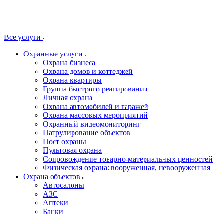
Все услуги
Охранные услуги
Охрана бизнеса
Охрана домов и коттеджей
Охрана квартиры
Группа быстрого реагирования
Личная охрана
Охрана автомобилей и гаражей
Охрана массовых мероприятий
Охранный видеомониторинг
Патрулирование объектов
Пост охраны
Пультовая охрана
Сопровождение товарно-материальных ценностей
Физическая охрана: вооруженная, невооруженная
Охрана объектов
Автосалоны
АЗС
Аптеки
Банки