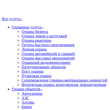
Все услуги
Охранные услуги
Охрана бизнеса
Охрана домов и коттеджей
Охрана квартиры
Группа быстрого реагирования
Личная охрана
Охрана автомобилей и гаражей
Охрана массовых мероприятий
Охранный видеомониторинг
Патрулирование объектов
Пост охраны
Пультовая охрана
Сопровождение товарно-материальных ценностей
Физическая охрана: вооруженная, невооруженная
Охрана объектов
Автосалоны
АЗС
Аптеки
Банки