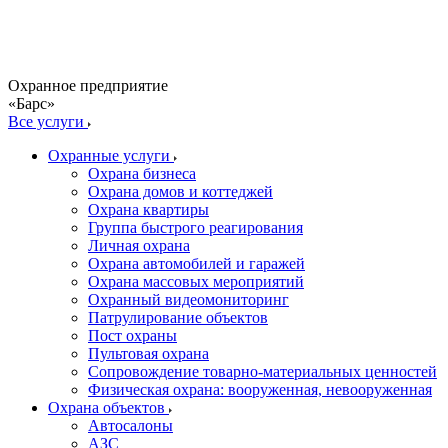
Охранное предприятие
«Барс»
Все услуги
Охранные услуги
Охрана бизнеса
Охрана домов и коттеджей
Охрана квартиры
Группа быстрого реагирования
Личная охрана
Охрана автомобилей и гаражей
Охрана массовых мероприятий
Охранный видеомониторинг
Патрулирование объектов
Пост охраны
Пультовая охрана
Сопровождение товарно-материальных ценностей
Физическая охрана: вооруженная, невооруженная
Охрана объектов
Автосалоны
АЗС