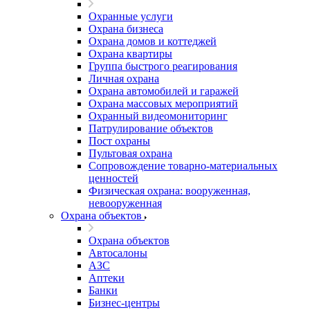
Охранные услуги
Охрана бизнеса
Охрана домов и коттеджей
Охрана квартиры
Группа быстрого реагирования
Личная охрана
Охрана автомобилей и гаражей
Охрана массовых мероприятий
Охранный видеомониторинг
Патрулирование объектов
Пост охраны
Пультовая охрана
Сопровождение товарно-материальных
ценностей
Физическая охрана: вооруженная,
невооруженная
Охрана объектов
Охрана объектов
Автосалоны
АЗС
Аптеки
Банки
Бизнес-центры