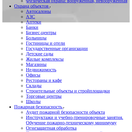
Физическая охрана: вооруженная, невооруженная
Охрана объектов
Автосалоны
АЗС
Аптеки
Банки
Бизнес-центры
Больницы
Гостиницы и отели
Государственные организации
Детские сады
Жилые комплексы
Магазины
Недвижимость
Офисы
Рестораны и кафе
Склады
Строительные объекты и стройплощадки
Торговые центры
Школы
Пожарная безопасность
Аудит пожарной безопасности объекта
Инструктажи и учебно-тренировочные занятия.
Обучение пожарно-техническому минимуму
Огнезащитная обработка