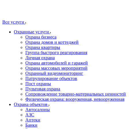
Все услуги
Охранные услуги
Охрана бизнеса
Охрана домов и коттеджей
Охрана квартиры
Группа быстрого реагирования
Личная охрана
Охрана автомобилей и гаражей
Охрана массовых мероприятий
Охранный видеомониторинг
Патрулирование объектов
Пост охраны
Пультовая охрана
Сопровождение товарно-материальных ценностей
Физическая охрана: вооруженная, невооруженная
Охрана объектов
Автосалоны
АЗС
Аптеки
Банки