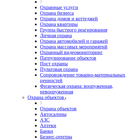
Охранные услуги
Охрана бизнеса
Охрана домов и коттеджей
Охрана квартиры
Группа быстрого реагирования
Личная охрана
Охрана автомобилей и гаражей
Охрана массовых мероприятий
Охранный видеомониторинг
Патрулирование объектов
Пост охраны
Пультовая охрана
Сопровождение товарно-материальных
ценностей
Физическая охрана: вооруженная,
невооруженная
Охрана объектов
Охрана объектов
Автосалоны
АЗС
Аптеки
Банки
Бизнес-центры