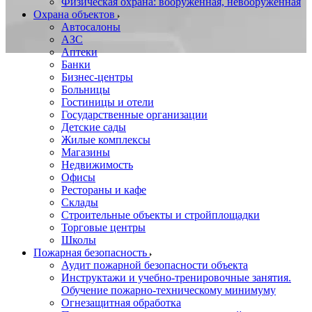
Физическая охрана: вооруженная, невооруженная
Охрана объектов
Автосалоны
АЗС
Аптеки
Банки
Бизнес-центры
Больницы
Гостиницы и отели
Государственные организации
Детские сады
Жилые комплексы
Магазины
Недвижимость
Офисы
Рестораны и кафе
Склады
Строительные объекты и стройплощадки
Торговые центры
Школы
Пожарная безопасность
Аудит пожарной безопасности объекта
Инструктажи и учебно-тренировочные занятия.
Обучение пожарно-техническому минимуму
Огнезащитная обработка