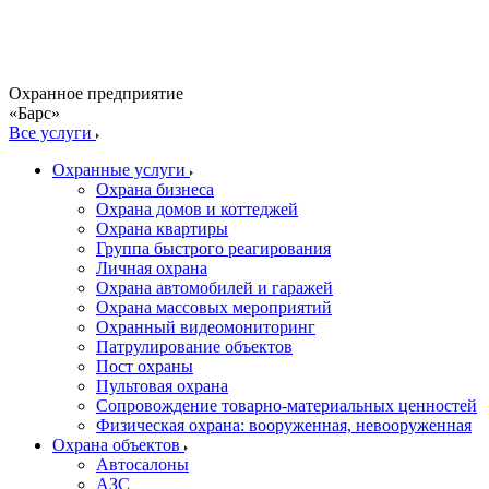
Охранное предприятие
«Барс»
Все услуги
Охранные услуги
Охрана бизнеса
Охрана домов и коттеджей
Охрана квартиры
Группа быстрого реагирования
Личная охрана
Охрана автомобилей и гаражей
Охрана массовых мероприятий
Охранный видеомониторинг
Патрулирование объектов
Пост охраны
Пультовая охрана
Сопровождение товарно-материальных ценностей
Физическая охрана: вооруженная, невооруженная
Охрана объектов
Автосалоны
АЗС