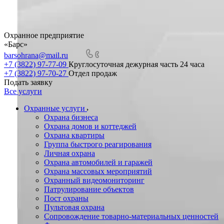
Охранное предприятие
«Барс»
barsohrana@mail.ru
+7 (3822) 97-77-09
Круглосуточная дежурная часть 24 часа
+7 (3822) 97-70-27
Отдел продаж
Подать заявку
Все услуги
Охранные услуги
Охрана бизнеса
Охрана домов и коттеджей
Охрана квартиры
Группа быстрого реагирования
Личная охрана
Охрана автомобилей и гаражей
Охрана массовых мероприятий
Охранный видеомониторинг
Патрулирование объектов
Пост охраны
Пультовая охрана
Сопровождение товарно-материальных ценностей