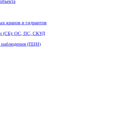
объекта
ых кранов и гидрантов
и (СБ): ОС, ПС, СКУД
о наблюдения (ПЦН)