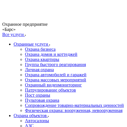
Охранное предприятие
«Барс»
Все услуги
Охранные услуги
Охрана бизнеса
Охрана домов и коттеджей
Охрана квартиры
Группа быстрого реагирования
Личная охрана
Охрана автомобилей и гаражей
Охрана массовых мероприятий
Охранный видеомониторинг
Патрулирование объектов
Пост охраны
Пультовая охрана
Сопровождение товарно-материальных ценностей
Физическая охрана: вооруженная, невооруженная
Охрана объектов
Автосалоны
АЗС