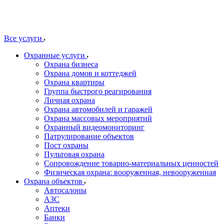
Все услуги
Охранные услуги
Охрана бизнеса
Охрана домов и коттеджей
Охрана квартиры
Группа быстрого реагирования
Личная охрана
Охрана автомобилей и гаражей
Охрана массовых мероприятий
Охранный видеомониторинг
Патрулирование объектов
Пост охраны
Пультовая охрана
Сопровождение товарно-материальных ценностей
Физическая охрана: вооруженная, невооруженная
Охрана объектов
Автосалоны
АЗС
Аптеки
Банки