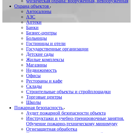
Физическая охрана: вооруженная, невооруженная
Охрана объектов
Автосалоны
АЗС
Аптеки
Банки
Бизнес-центры
Больницы
Гостиницы и отели
Государственные организации
Детские сады
Жилые комплексы
Магазины
Недвижимость
Офисы
Рестораны и кафе
Склады
Строительные объекты и стройплощадки
Торговые центры
Школы
Пожарная безопасность
Аудит пожарной безопасности объекта
Инструктажи и учебно-тренировочные занятия.
Обучение пожарно-техническому минимуму
Огнезащитная обработка