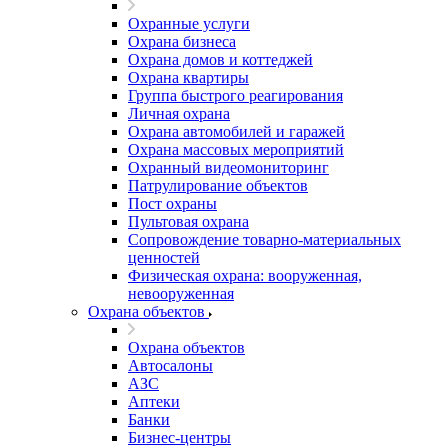
Охранные услуги
Охрана бизнеса
Охрана домов и коттеджей
Охрана квартиры
Группа быстрого реагирования
Личная охрана
Охрана автомобилей и гаражей
Охрана массовых мероприятий
Охранный видеомониторинг
Патрулирование объектов
Пост охраны
Пультовая охрана
Сопровождение товарно-материальных
ценностей
Физическая охрана: вооруженная,
невооруженная
Охрана объектов
Охрана объектов
Автосалоны
АЗС
Аптеки
Банки
Бизнес-центры