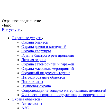
Охранное предприятие
«Барс»
Все услуги
Охранные услуги
Охрана бизнеса
Охрана домов и коттеджей
Охрана квартиры
Группа быстрого реагирования
Личная охрана
Охрана автомобилей и гаражей
Охрана массовых мероприятий
Охранный видеомониторинг
Патрулирование объектов
Пост охраны
Пультовая охрана
Сопровождение товарно-материальных ценностей
Физическая охрана: вооруженная, невооруженная
Охрана объектов
Автосалоны
АЗС