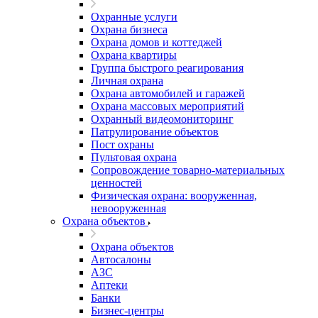
Охранные услуги
Охрана бизнеса
Охрана домов и коттеджей
Охрана квартиры
Группа быстрого реагирования
Личная охрана
Охрана автомобилей и гаражей
Охрана массовых мероприятий
Охранный видеомониторинг
Патрулирование объектов
Пост охраны
Пультовая охрана
Сопровождение товарно-материальных
ценностей
Физическая охрана: вооруженная,
невооруженная
Охрана объектов
Охрана объектов
Автосалоны
АЗС
Аптеки
Банки
Бизнес-центры