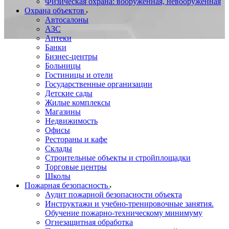
Физическая охрана: вооруженная, невооруженная
Охрана объектов
Автосалоны
АЗС
Аптеки
Банки
Бизнес-центры
Больницы
Гостиницы и отели
Государственные организации
Детские сады
Жилые комплексы
Магазины
Недвижимость
Офисы
Рестораны и кафе
Склады
Строительные объекты и стройплощадки
Торговые центры
Школы
Пожарная безопасность
Аудит пожарной безопасности объекта
Инструктажи и учебно-тренировочные занятия.
Обучение пожарно-техническому минимуму
Огнезащитная обработка