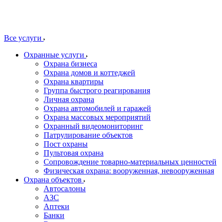
Все услуги
Охранные услуги
Охрана бизнеса
Охрана домов и коттеджей
Охрана квартиры
Группа быстрого реагирования
Личная охрана
Охрана автомобилей и гаражей
Охрана массовых мероприятий
Охранный видеомониторинг
Патрулирование объектов
Пост охраны
Пультовая охрана
Сопровождение товарно-материальных ценностей
Физическая охрана: вооруженная, невооруженная
Охрана объектов
Автосалоны
АЗС
Аптеки
Банки