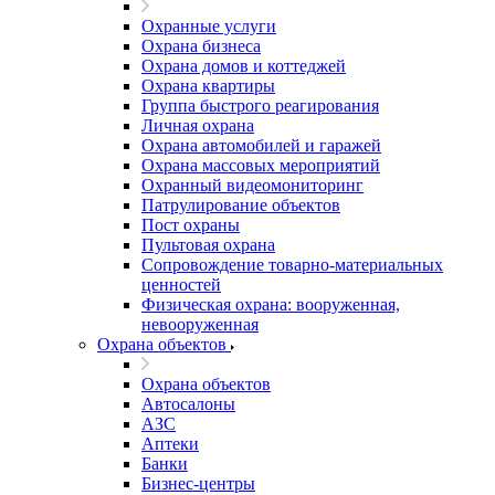
Охранные услуги
Охрана бизнеса
Охрана домов и коттеджей
Охрана квартиры
Группа быстрого реагирования
Личная охрана
Охрана автомобилей и гаражей
Охрана массовых мероприятий
Охранный видеомониторинг
Патрулирование объектов
Пост охраны
Пультовая охрана
Сопровождение товарно-материальных
ценностей
Физическая охрана: вооруженная,
невооруженная
Охрана объектов
Охрана объектов
Автосалоны
АЗС
Аптеки
Банки
Бизнес-центры