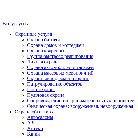
Все услуги
Охранные услуги
Охрана бизнеса
Охрана домов и коттеджей
Охрана квартиры
Группа быстрого реагирования
Личная охрана
Охрана автомобилей и гаражей
Охрана массовых мероприятий
Охранный видеомониторинг
Патрулирование объектов
Пост охраны
Пультовая охрана
Сопровождение товарно-материальных ценностей
Физическая охрана: вооруженная, невооруженная
Охрана объектов
Автосалоны
АЗС
Аптеки
Банки