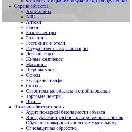
Физическая охрана: вооруженная, невооруженная
Охрана объектов
Автосалоны
АЗС
Аптеки
Банки
Бизнес-центры
Больницы
Гостиницы и отели
Государственные организации
Детские сады
Жилые комплексы
Магазины
Недвижимость
Офисы
Рестораны и кафе
Склады
Строительные объекты и стройплощадки
Торговые центры
Школы
Пожарная безопасность
Аудит пожарной безопасности объекта
Инструктажи и учебно-тренировочные занятия.
Обучение пожарно-техническому минимуму
Огнезащитная обработка