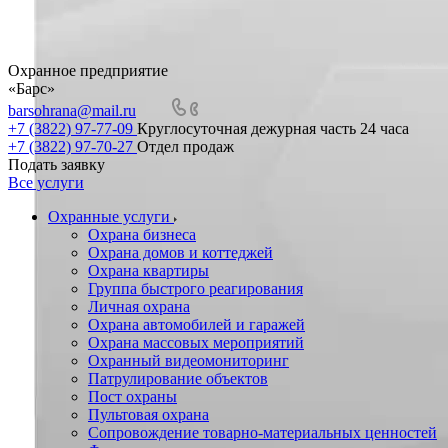
Охранное предприятие
«Барс»
barsohrana@mail.ru
+7 (3822) 97-77-09
Круглосуточная дежурная часть 24 часа
+7 (3822) 97-70-27
Отдел продаж
Подать заявку
Все услуги
Охранные услуги
Охрана бизнеса
Охрана домов и коттеджей
Охрана квартиры
Группа быстрого реагирования
Личная охрана
Охрана автомобилей и гаражей
Охрана массовых мероприятий
Охранный видеомониторинг
Патрулирование объектов
Пост охраны
Пультовая охрана
Сопровождение товарно-материальных ценностей