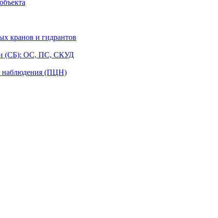
объекта
ых кранов и гидрантов
и (СБ): ОС, ПС, СКУД
о наблюдения (ПЦН)