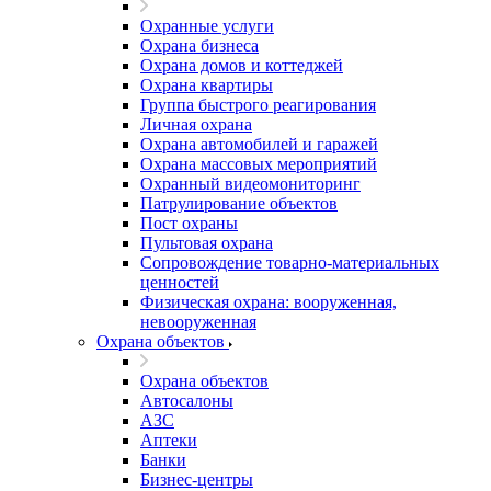
Охранные услуги
Охрана бизнеса
Охрана домов и коттеджей
Охрана квартиры
Группа быстрого реагирования
Личная охрана
Охрана автомобилей и гаражей
Охрана массовых мероприятий
Охранный видеомониторинг
Патрулирование объектов
Пост охраны
Пультовая охрана
Сопровождение товарно-материальных
ценностей
Физическая охрана: вооруженная,
невооруженная
Охрана объектов
Охрана объектов
Автосалоны
АЗС
Аптеки
Банки
Бизнес-центры