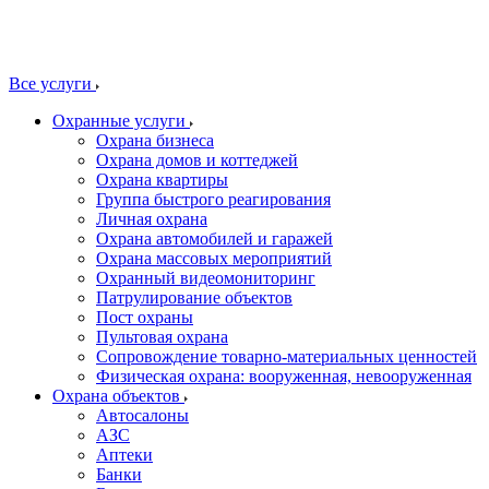
Все услуги
Охранные услуги
Охрана бизнеса
Охрана домов и коттеджей
Охрана квартиры
Группа быстрого реагирования
Личная охрана
Охрана автомобилей и гаражей
Охрана массовых мероприятий
Охранный видеомониторинг
Патрулирование объектов
Пост охраны
Пультовая охрана
Сопровождение товарно-материальных ценностей
Физическая охрана: вооруженная, невооруженная
Охрана объектов
Автосалоны
АЗС
Аптеки
Банки