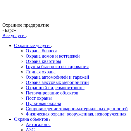
Охранное предприятие
«Барс»
Все услуги
Охранные услуги
Охрана бизнеса
Охрана домов и коттеджей
Охрана квартиры
Группа быстрого реагирования
Личная охрана
Охрана автомобилей и гаражей
Охрана массовых мероприятий
Охранный видеомониторинг
Патрулирование объектов
Пост охраны
Пультовая охрана
Сопровождение товарно-материальных ценностей
Физическая охрана: вооруженная, невооруженная
Охрана объектов
Автосалоны
АЗС