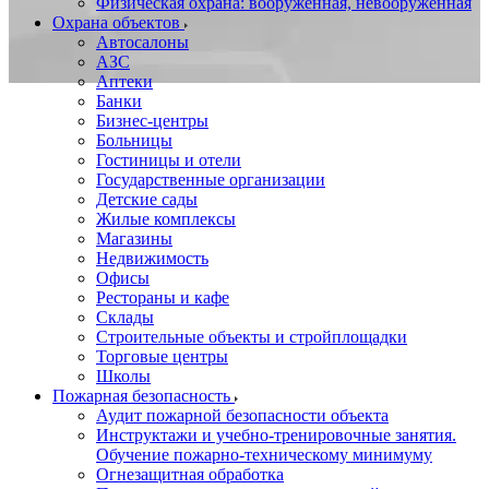
Физическая охрана: вооруженная, невооруженная
Охрана объектов
Автосалоны
АЗС
Аптеки
Банки
Бизнес-центры
Больницы
Гостиницы и отели
Государственные организации
Детские сады
Жилые комплексы
Магазины
Недвижимость
Офисы
Рестораны и кафе
Склады
Строительные объекты и стройплощадки
Торговые центры
Школы
Пожарная безопасность
Аудит пожарной безопасности объекта
Инструктажи и учебно-тренировочные занятия.
Обучение пожарно-техническому минимуму
Огнезащитная обработка