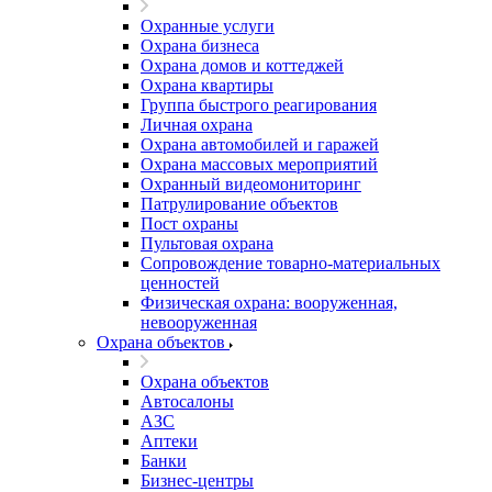
Охранные услуги
Охрана бизнеса
Охрана домов и коттеджей
Охрана квартиры
Группа быстрого реагирования
Личная охрана
Охрана автомобилей и гаражей
Охрана массовых мероприятий
Охранный видеомониторинг
Патрулирование объектов
Пост охраны
Пультовая охрана
Сопровождение товарно-материальных
ценностей
Физическая охрана: вооруженная,
невооруженная
Охрана объектов
Охрана объектов
Автосалоны
АЗС
Аптеки
Банки
Бизнес-центры