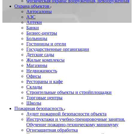
Физическая охрана: вооруженная, невооруженная
Охрана объектов
Автосалоны
АЗС
Аптеки
Банки
Бизнес-центры
Больницы
Гостиницы и отели
Государственные организации
Детские сады
Жилые комплексы
Магазины
Недвижимость
Офисы
Рестораны и кафе
Склады
Строительные объекты и стройплощадки
Торговые центры
Школы
Пожарная безопасность
Аудит пожарной безопасности объекта
Инструктажи и учебно-тренировочные занятия.
Обучение пожарно-техническому минимуму
Огнезащитная обработка