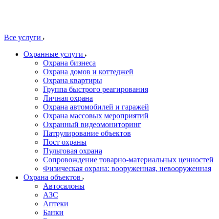
Все услуги
Охранные услуги
Охрана бизнеса
Охрана домов и коттеджей
Охрана квартиры
Группа быстрого реагирования
Личная охрана
Охрана автомобилей и гаражей
Охрана массовых мероприятий
Охранный видеомониторинг
Патрулирование объектов
Пост охраны
Пультовая охрана
Сопровождение товарно-материальных ценностей
Физическая охрана: вооруженная, невооруженная
Охрана объектов
Автосалоны
АЗС
Аптеки
Банки