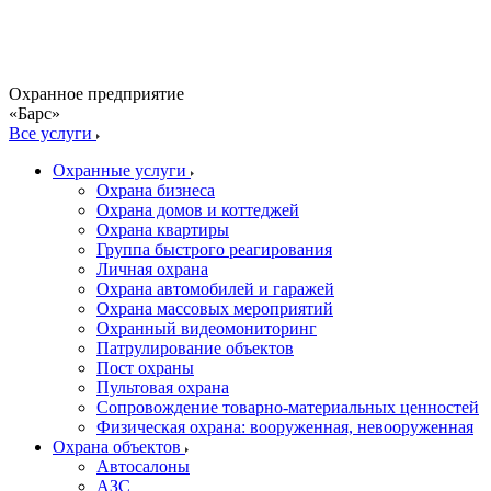
Охранное предприятие
«Барс»
Все услуги
Охранные услуги
Охрана бизнеса
Охрана домов и коттеджей
Охрана квартиры
Группа быстрого реагирования
Личная охрана
Охрана автомобилей и гаражей
Охрана массовых мероприятий
Охранный видеомониторинг
Патрулирование объектов
Пост охраны
Пультовая охрана
Сопровождение товарно-материальных ценностей
Физическая охрана: вооруженная, невооруженная
Охрана объектов
Автосалоны
АЗС