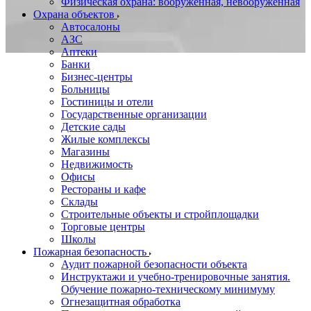
Физическая охрана: вооруженная, невооруженная
Охрана объектов
Автосалоны
АЗС
Аптеки
Банки
Бизнес-центры
Больницы
Гостиницы и отели
Государственные организации
Детские сады
Жилые комплексы
Магазины
Недвижимость
Офисы
Рестораны и кафе
Склады
Строительные объекты и стройплощадки
Торговые центры
Школы
Пожарная безопасность
Аудит пожарной безопасности объекта
Инструктажи и учебно-тренировочные занятия.
Обучение пожарно-техническому минимуму
Огнезащитная обработка