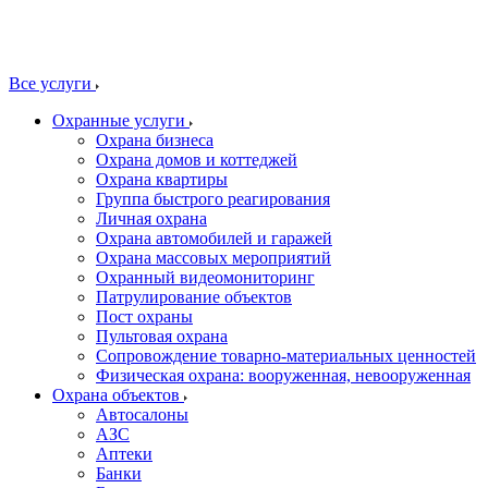
Все услуги
Охранные услуги
Охрана бизнеса
Охрана домов и коттеджей
Охрана квартиры
Группа быстрого реагирования
Личная охрана
Охрана автомобилей и гаражей
Охрана массовых мероприятий
Охранный видеомониторинг
Патрулирование объектов
Пост охраны
Пультовая охрана
Сопровождение товарно-материальных ценностей
Физическая охрана: вооруженная, невооруженная
Охрана объектов
Автосалоны
АЗС
Аптеки
Банки