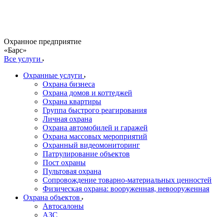
Охранное предприятие
«Барс»
Все услуги
Охранные услуги
Охрана бизнеса
Охрана домов и коттеджей
Охрана квартиры
Группа быстрого реагирования
Личная охрана
Охрана автомобилей и гаражей
Охрана массовых мероприятий
Охранный видеомониторинг
Патрулирование объектов
Пост охраны
Пультовая охрана
Сопровождение товарно-материальных ценностей
Физическая охрана: вооруженная, невооруженная
Охрана объектов
Автосалоны
АЗС