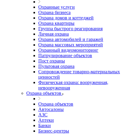
Охранные услуги
Охрана бизнеса
Охрана домов и коттеджей
Охрана квартиры
Группа быстрого реагирования
Личная охрана
Охрана автомобилей и гаражей
Охрана массовых мероприятий
Охранный видеомониторинг
Патрулирование объектов
Пост охраны
Пультовая охрана
Сопровождение товарно-материальных
ценностей
Физическая охрана: вооруженная,
невооруженная
Охрана объектов
Охрана объектов
Автосалоны
АЗС
Аптеки
Банки
Бизнес-центры