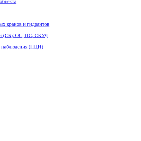
объекта
ых кранов и гидрантов
и (СБ): ОС, ПС, СКУД
о наблюдения (ПЦН)