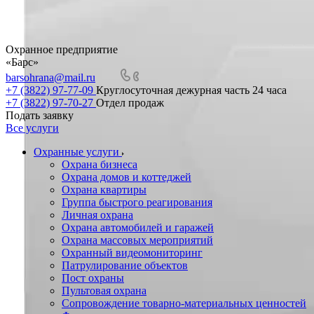
Охранное предприятие
«Барс»
barsohrana@mail.ru
+7 (3822) 97-77-09
Круглосуточная дежурная часть 24 часа
+7 (3822) 97-70-27
Отдел продаж
Подать заявку
Все услуги
Охранные услуги
Охрана бизнеса
Охрана домов и коттеджей
Охрана квартиры
Группа быстрого реагирования
Личная охрана
Охрана автомобилей и гаражей
Охрана массовых мероприятий
Охранный видеомониторинг
Патрулирование объектов
Пост охраны
Пультовая охрана
Сопровождение товарно-материальных ценностей