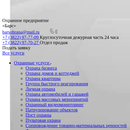
Охранное предприятие
«Барс»
barsohrana@mail.ru
+7 (3822) 97-77-09
Круглосуточная дежурная часть 24 часа
+7 (3822) 97-70-27
Отдел продаж
Подать заявку
Все услуги
Охранные услуги
Охрана бизнеса
Охрана домов и коттеджей
Охрана квартиры
Группа быстрого реагирования
Личная охрана
Охрана автомобилей и гаражей
Охрана массовых мероприятий
Охранный видеомониторинг
Патрулирование объектов
Пост охраны
Пультовая охрана
Сопровождение товарно-материальных ценностей