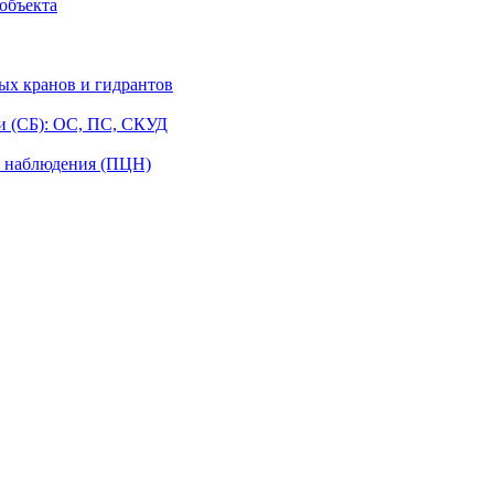
объекта
ых кранов и гидрантов
и (СБ): ОС, ПС, СКУД
о наблюдения (ПЦН)