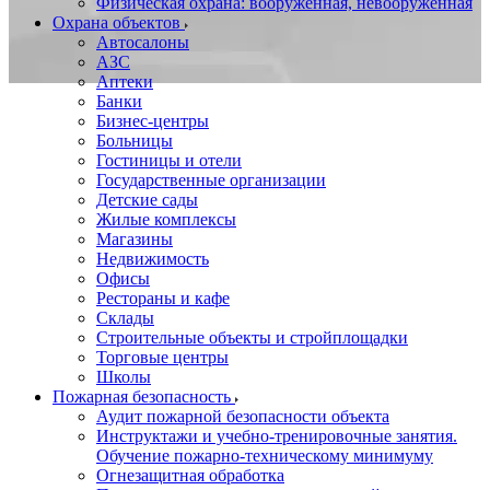
Физическая охрана: вооруженная, невооруженная
Охрана объектов
Автосалоны
АЗС
Аптеки
Банки
Бизнес-центры
Больницы
Гостиницы и отели
Государственные организации
Детские сады
Жилые комплексы
Магазины
Недвижимость
Офисы
Рестораны и кафе
Склады
Строительные объекты и стройплощадки
Торговые центры
Школы
Пожарная безопасность
Аудит пожарной безопасности объекта
Инструктажи и учебно-тренировочные занятия.
Обучение пожарно-техническому минимуму
Огнезащитная обработка