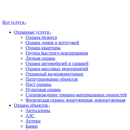
Все услуги
Охранные услуги
Охрана бизнеса
Охрана домов и коттеджей
Охрана квартиры
Группа быстрого реагирования
Личная охрана
Охрана автомобилей и гаражей
Охрана массовых мероприятий
Охранный видеомониторинг
Патрулирование объектов
Пост охраны
Пультовая охрана
Сопровождение товарно-материальных ценностей
Физическая охрана: вооруженная, невооруженная
Охрана объектов
Автосалоны
АЗС
Аптеки
Банки