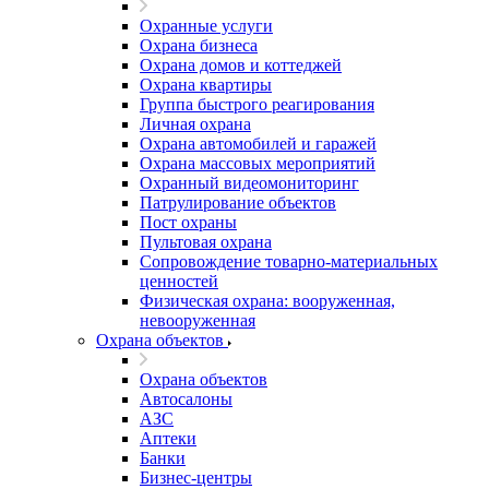
Охранные услуги
Охрана бизнеса
Охрана домов и коттеджей
Охрана квартиры
Группа быстрого реагирования
Личная охрана
Охрана автомобилей и гаражей
Охрана массовых мероприятий
Охранный видеомониторинг
Патрулирование объектов
Пост охраны
Пультовая охрана
Сопровождение товарно-материальных
ценностей
Физическая охрана: вооруженная,
невооруженная
Охрана объектов
Охрана объектов
Автосалоны
АЗС
Аптеки
Банки
Бизнес-центры