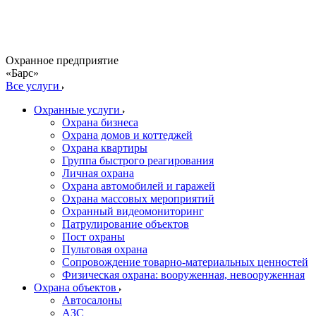
Охранное предприятие
«Барс»
Все услуги
Охранные услуги
Охрана бизнеса
Охрана домов и коттеджей
Охрана квартиры
Группа быстрого реагирования
Личная охрана
Охрана автомобилей и гаражей
Охрана массовых мероприятий
Охранный видеомониторинг
Патрулирование объектов
Пост охраны
Пультовая охрана
Сопровождение товарно-материальных ценностей
Физическая охрана: вооруженная, невооруженная
Охрана объектов
Автосалоны
АЗС