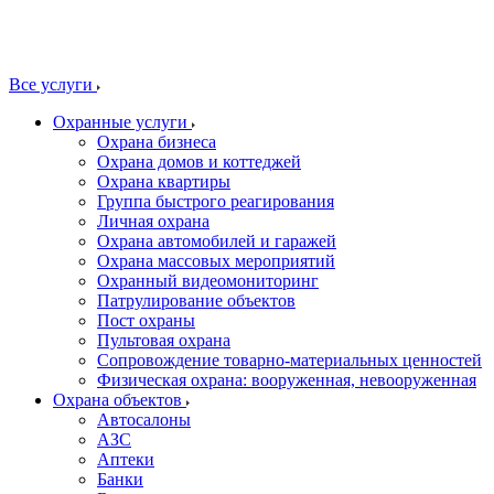
Все услуги
Охранные услуги
Охрана бизнеса
Охрана домов и коттеджей
Охрана квартиры
Группа быстрого реагирования
Личная охрана
Охрана автомобилей и гаражей
Охрана массовых мероприятий
Охранный видеомониторинг
Патрулирование объектов
Пост охраны
Пультовая охрана
Сопровождение товарно-материальных ценностей
Физическая охрана: вооруженная, невооруженная
Охрана объектов
Автосалоны
АЗС
Аптеки
Банки