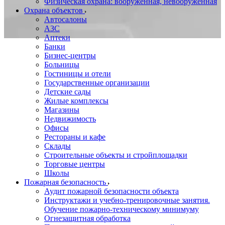
Физическая охрана: вооруженная, невооруженная
Охрана объектов
Автосалоны
АЗС
Аптеки
Банки
Бизнес-центры
Больницы
Гостиницы и отели
Государственные организации
Детские сады
Жилые комплексы
Магазины
Недвижимость
Офисы
Рестораны и кафе
Склады
Строительные объекты и стройплощадки
Торговые центры
Школы
Пожарная безопасность
Аудит пожарной безопасности объекта
Инструктажи и учебно-тренировочные занятия.
Обучение пожарно-техническому минимуму
Огнезащитная обработка