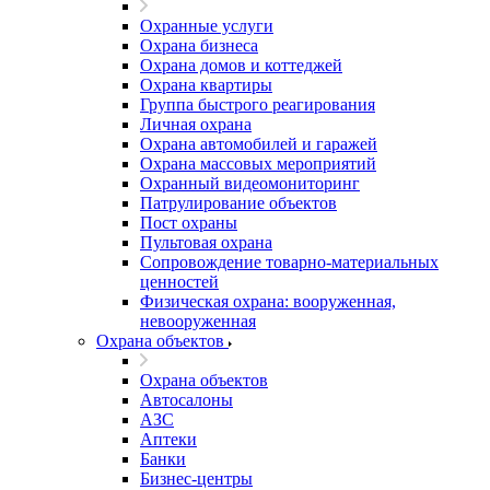
Охранные услуги
Охрана бизнеса
Охрана домов и коттеджей
Охрана квартиры
Группа быстрого реагирования
Личная охрана
Охрана автомобилей и гаражей
Охрана массовых мероприятий
Охранный видеомониторинг
Патрулирование объектов
Пост охраны
Пультовая охрана
Сопровождение товарно-материальных
ценностей
Физическая охрана: вооруженная,
невооруженная
Охрана объектов
Охрана объектов
Автосалоны
АЗС
Аптеки
Банки
Бизнес-центры