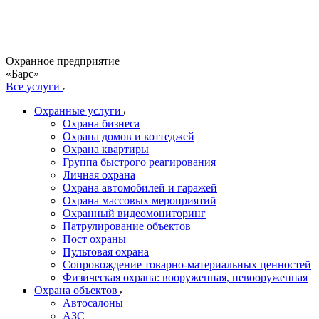
Охранное предприятие
«Барс»
Все услуги
Охранные услуги
Охрана бизнеса
Охрана домов и коттеджей
Охрана квартиры
Группа быстрого реагирования
Личная охрана
Охрана автомобилей и гаражей
Охрана массовых мероприятий
Охранный видеомониторинг
Патрулирование объектов
Пост охраны
Пультовая охрана
Сопровождение товарно-материальных ценностей
Физическая охрана: вооруженная, невооруженная
Охрана объектов
Автосалоны
АЗС