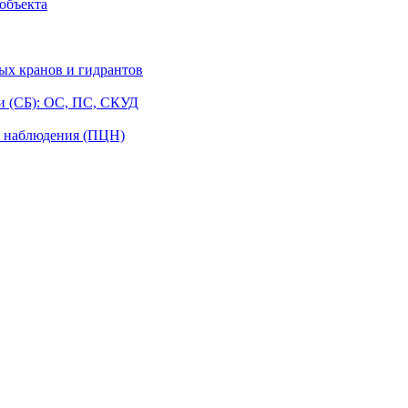
объекта
ых кранов и гидрантов
и (СБ): ОС, ПС, СКУД
о наблюдения (ПЦН)