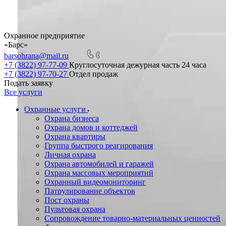
Охранное предприятие
«Барс»
barsohrana@mail.ru
+7 (3822) 97-77-09
Круглосуточная дежурная часть 24 часа
+7 (3822) 97-70-27
Отдел продаж
Подать заявку
Все услуги
Охранные услуги
Охрана бизнеса
Охрана домов и коттеджей
Охрана квартиры
Группа быстрого реагирования
Личная охрана
Охрана автомобилей и гаражей
Охрана массовых мероприятий
Охранный видеомониторинг
Патрулирование объектов
Пост охраны
Пультовая охрана
Сопровождение товарно-материальных ценностей