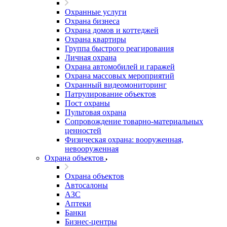
Охранные услуги
Охрана бизнеса
Охрана домов и коттеджей
Охрана квартиры
Группа быстрого реагирования
Личная охрана
Охрана автомобилей и гаражей
Охрана массовых мероприятий
Охранный видеомониторинг
Патрулирование объектов
Пост охраны
Пультовая охрана
Сопровождение товарно-материальных
ценностей
Физическая охрана: вооруженная,
невооруженная
Охрана объектов
Охрана объектов
Автосалоны
АЗС
Аптеки
Банки
Бизнес-центры