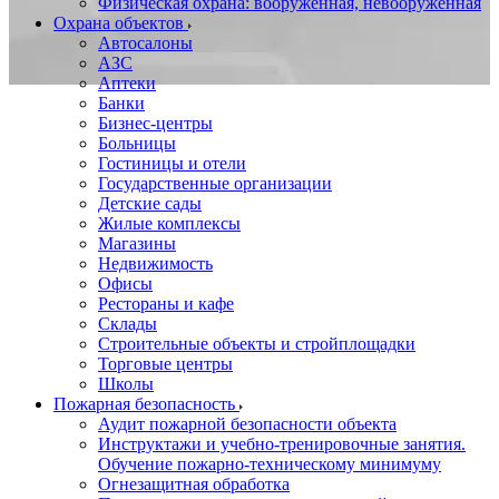
Физическая охрана: вооруженная, невооруженная
Охрана объектов
Автосалоны
АЗС
Аптеки
Банки
Бизнес-центры
Больницы
Гостиницы и отели
Государственные организации
Детские сады
Жилые комплексы
Магазины
Недвижимость
Офисы
Рестораны и кафе
Склады
Строительные объекты и стройплощадки
Торговые центры
Школы
Пожарная безопасность
Аудит пожарной безопасности объекта
Инструктажи и учебно-тренировочные занятия.
Обучение пожарно-техническому минимуму
Огнезащитная обработка