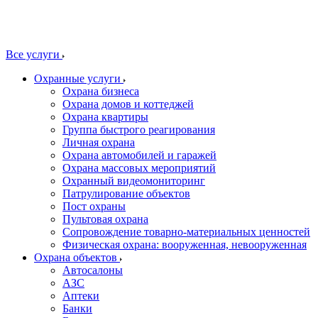
Все услуги
Охранные услуги
Охрана бизнеса
Охрана домов и коттеджей
Охрана квартиры
Группа быстрого реагирования
Личная охрана
Охрана автомобилей и гаражей
Охрана массовых мероприятий
Охранный видеомониторинг
Патрулирование объектов
Пост охраны
Пультовая охрана
Сопровождение товарно-материальных ценностей
Физическая охрана: вооруженная, невооруженная
Охрана объектов
Автосалоны
АЗС
Аптеки
Банки