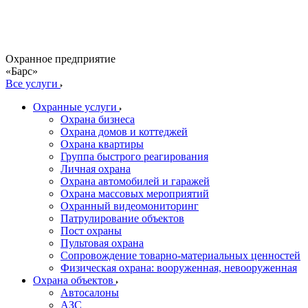
Охранное предприятие
«Барс»
Все услуги
Охранные услуги
Охрана бизнеса
Охрана домов и коттеджей
Охрана квартиры
Группа быстрого реагирования
Личная охрана
Охрана автомобилей и гаражей
Охрана массовых мероприятий
Охранный видеомониторинг
Патрулирование объектов
Пост охраны
Пультовая охрана
Сопровождение товарно-материальных ценностей
Физическая охрана: вооруженная, невооруженная
Охрана объектов
Автосалоны
АЗС