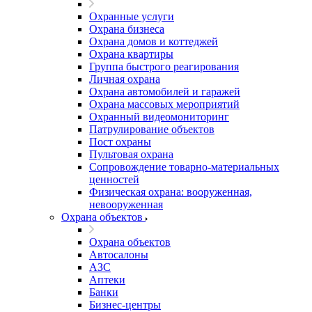
Охранные услуги
Охрана бизнеса
Охрана домов и коттеджей
Охрана квартиры
Группа быстрого реагирования
Личная охрана
Охрана автомобилей и гаражей
Охрана массовых мероприятий
Охранный видеомониторинг
Патрулирование объектов
Пост охраны
Пультовая охрана
Сопровождение товарно-материальных
ценностей
Физическая охрана: вооруженная,
невооруженная
Охрана объектов
Охрана объектов
Автосалоны
АЗС
Аптеки
Банки
Бизнес-центры