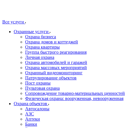
Все услуги
Охранные услуги
Охрана бизнеса
Охрана домов и коттеджей
Охрана квартиры
Группа быстрого реагирования
Личная охрана
Охрана автомобилей и гаражей
Охрана массовых мероприятий
Охранный видеомониторинг
Патрулирование объектов
Пост охраны
Пультовая охрана
Сопровождение товарно-материальных ценностей
Физическая охрана: вооруженная, невооруженная
Охрана объектов
Автосалоны
АЗС
Аптеки
Банки