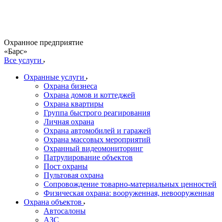
Охранное предприятие
«Барс»
Все услуги
Охранные услуги
Охрана бизнеса
Охрана домов и коттеджей
Охрана квартиры
Группа быстрого реагирования
Личная охрана
Охрана автомобилей и гаражей
Охрана массовых мероприятий
Охранный видеомониторинг
Патрулирование объектов
Пост охраны
Пультовая охрана
Сопровождение товарно-материальных ценностей
Физическая охрана: вооруженная, невооруженная
Охрана объектов
Автосалоны
АЗС