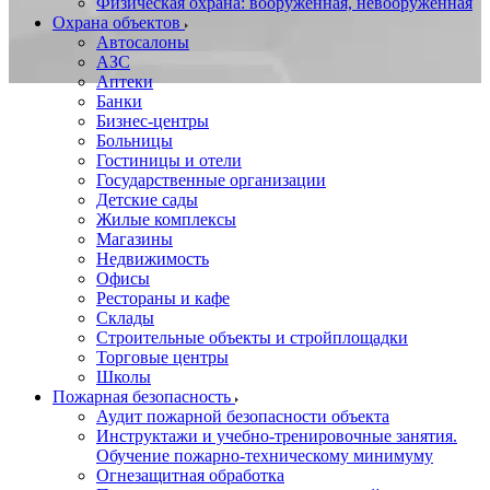
Физическая охрана: вооруженная, невооруженная
Охрана объектов
Автосалоны
АЗС
Аптеки
Банки
Бизнес-центры
Больницы
Гостиницы и отели
Государственные организации
Детские сады
Жилые комплексы
Магазины
Недвижимость
Офисы
Рестораны и кафе
Склады
Строительные объекты и стройплощадки
Торговые центры
Школы
Пожарная безопасность
Аудит пожарной безопасности объекта
Инструктажи и учебно-тренировочные занятия.
Обучение пожарно-техническому минимуму
Огнезащитная обработка