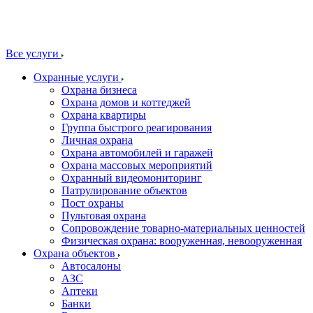
Все услуги
Охранные услуги
Охрана бизнеса
Охрана домов и коттеджей
Охрана квартиры
Группа быстрого реагирования
Личная охрана
Охрана автомобилей и гаражей
Охрана массовых мероприятий
Охранный видеомониторинг
Патрулирование объектов
Пост охраны
Пультовая охрана
Сопровождение товарно-материальных ценностей
Физическая охрана: вооруженная, невооруженная
Охрана объектов
Автосалоны
АЗС
Аптеки
Банки