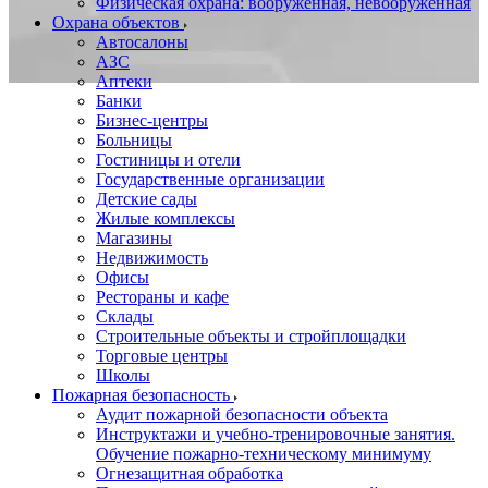
Физическая охрана: вооруженная, невооруженная
Охрана объектов
Автосалоны
АЗС
Аптеки
Банки
Бизнес-центры
Больницы
Гостиницы и отели
Государственные организации
Детские сады
Жилые комплексы
Магазины
Недвижимость
Офисы
Рестораны и кафе
Склады
Строительные объекты и стройплощадки
Торговые центры
Школы
Пожарная безопасность
Аудит пожарной безопасности объекта
Инструктажи и учебно-тренировочные занятия.
Обучение пожарно-техническому минимуму
Огнезащитная обработка