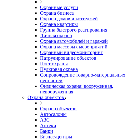
Охранные услуги
Охрана бизнеса
Охрана домов и коттеджей
Охрана квартиры
Группа быстрого реагирования
Личная охрана
Охрана автомобилей и гаражей
Охрана массовых мероприятий
Охранный видеомониторинг
Патрулирование объектов
Пост охраны
Пультовая охрана
Сопровождение товарно-материальных
ценностей
Физическая охрана: вооруженная,
невооруженная
Охрана объектов
Охрана объектов
Автосалоны
АЗС
Аптеки
Банки
Бизнес-центры