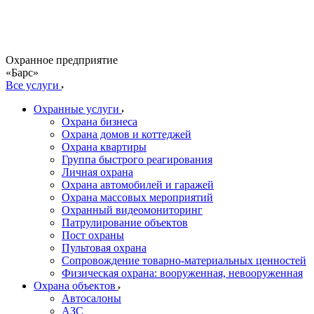
Охранное предприятие
«Барс»
Все услуги
Охранные услуги
Охрана бизнеса
Охрана домов и коттеджей
Охрана квартиры
Группа быстрого реагирования
Личная охрана
Охрана автомобилей и гаражей
Охрана массовых мероприятий
Охранный видеомониторинг
Патрулирование объектов
Пост охраны
Пультовая охрана
Сопровождение товарно-материальных ценностей
Физическая охрана: вооруженная, невооруженная
Охрана объектов
Автосалоны
АЗС