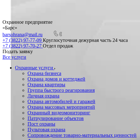
Охранное предприятие
«Барс»
barsohrana@mail.ru
+7 (3822) 97-77-09
Круглосуточная дежурная часть 24 часа
+7 (3822) 97-70-27
Отдел продаж
Подать заявку
Все услуги
Охранные услуги
Охрана бизнеса
Охрана домов и коттеджей
Охрана квартиры
Группа быстрого реагирования
Личная охрана
Охрана автомобилей и гаражей
Охрана массовых мероприятий
Охранный видеомониторинг
Патрулирование объектов
Пост охраны
Пультовая охрана
Сопровождение товарно-материальных ценностей