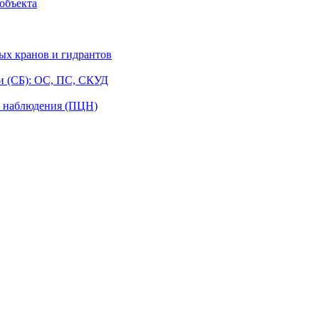
объекта
ых кранов и гидрантов
и (СБ): ОС, ПС, СКУД
о наблюдения (ПЦН)