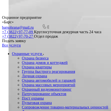
Охранное предприятие
«Барс»
barsohrana@mail.ru
+7 (3822) 97-77-09
Круглосуточная дежурная часть 24 часа
+7 (3822) 97-70-27
Отдел продаж
Подать заявку
Все услуги
Охранные услуги
Охрана бизнеса
Охрана домов и коттеджей
Охрана квартиры
Группа быстрого реагирования
Личная охрана
Охрана автомобилей и гаражей
Охрана массовых мероприятий
Охранный видеомониторинг
Патрулирование объектов
Пост охраны
Пультовая охрана
Сопровождение товарно-материальных ценностей