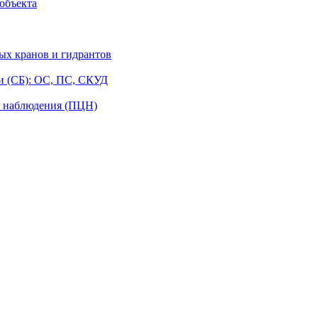
объекта
ых кранов и гидрантов
и (СБ): ОС, ПС, СКУД
о наблюдения (ПЦН)