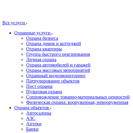
Все услуги
Охранные услуги
Охрана бизнеса
Охрана домов и коттеджей
Охрана квартиры
Группа быстрого реагирования
Личная охрана
Охрана автомобилей и гаражей
Охрана массовых мероприятий
Охранный видеомониторинг
Патрулирование объектов
Пост охраны
Пультовая охрана
Сопровождение товарно-материальных ценностей
Физическая охрана: вооруженная, невооруженная
Охрана объектов
Автосалоны
АЗС
Аптеки
Банки