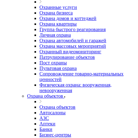
Охранные услуги
Охрана бизнеса
Охрана домов и коттеджей
Охрана квартиры
Группа быстрого реагирования
Личная охрана
Охрана автомобилей и гаражей
Охрана массовых мероприятий
Охранный видеомониторинг
Патрулирование объектов
Пост охраны
Пультовая охрана
Сопровождение товарно-материальных
ценностей
Физическая охрана: вооруженная,
невооруженная
Охрана объектов
Охрана объектов
Автосалоны
АЗС
Аптеки
Банки
Бизнес-центры