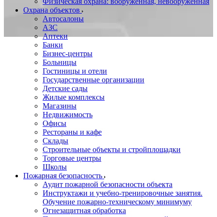
Физическая охрана: вооруженная, невооруженная
Охрана объектов
Автосалоны
АЗС
Аптеки
Банки
Бизнес-центры
Больницы
Гостиницы и отели
Государственные организации
Детские сады
Жилые комплексы
Магазины
Недвижимость
Офисы
Рестораны и кафе
Склады
Строительные объекты и стройплощадки
Торговые центры
Школы
Пожарная безопасность
Аудит пожарной безопасности объекта
Инструктажи и учебно-тренировочные занятия.
Обучение пожарно-техническому минимуму
Огнезащитная обработка