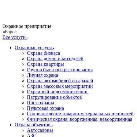
Охранное предприятие
«Барс»
Все услуги
Охранные услуги
Охрана бизнеса
Охрана домов и коттеджей
Охрана квартиры
Группа быстрого реагирования
Личная охрана
Охрана автомобилей и гаражей
Охрана массовых мероприятий
Охранный видеомониторинг
Патрулирование объектов
Пост охраны
Пультовая охрана
Сопровождение товарно-материальных ценностей
Физическая охрана: вооруженная, невооруженная
Охрана объектов
Автосалоны
АЗС