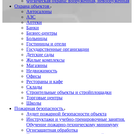
Физическая охрана: вооруженная, невооруженная
Охрана объектов
Автосалоны
АЗС
Аптеки
Банки
Бизнес-центры
Больницы
Гостиницы и отели
Государственные организации
Детские сады
Жилые комплексы
Магазины
Недвижимость
Офисы
Рестораны и кафе
Склады
Строительные объекты и стройплощадки
Торговые центры
Школы
Пожарная безопасность
Аудит пожарной безопасности объекта
Инструктажи и учебно-тренировочные занятия.
Обучение пожарно-техническому минимуму
Огнезащитная обработка