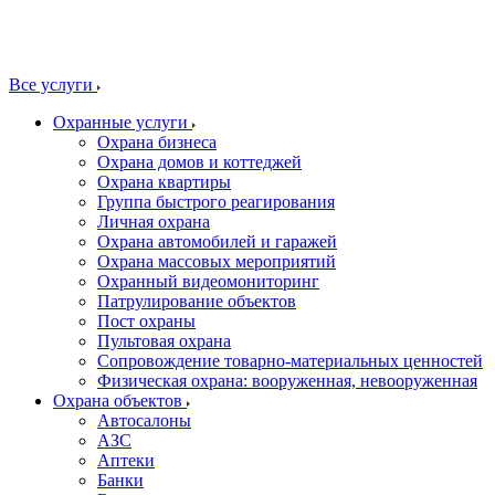
Все услуги
Охранные услуги
Охрана бизнеса
Охрана домов и коттеджей
Охрана квартиры
Группа быстрого реагирования
Личная охрана
Охрана автомобилей и гаражей
Охрана массовых мероприятий
Охранный видеомониторинг
Патрулирование объектов
Пост охраны
Пультовая охрана
Сопровождение товарно-материальных ценностей
Физическая охрана: вооруженная, невооруженная
Охрана объектов
Автосалоны
АЗС
Аптеки
Банки