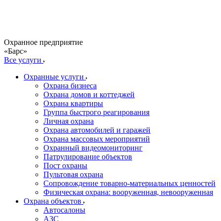
Охранное предприятие
«Барс»
Все услуги
Охранные услуги
Охрана бизнеса
Охрана домов и коттеджей
Охрана квартиры
Группа быстрого реагирования
Личная охрана
Охрана автомобилей и гаражей
Охрана массовых мероприятий
Охранный видеомониторинг
Патрулирование объектов
Пост охраны
Пультовая охрана
Сопровождение товарно-материальных ценностей
Физическая охрана: вооруженная, невооруженная
Охрана объектов
Автосалоны
АЗС