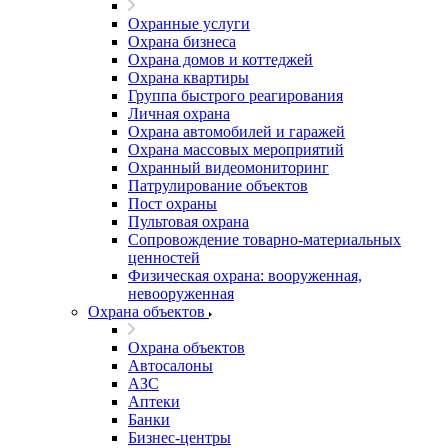
Охранные услуги
Охрана бизнеса
Охрана домов и коттеджей
Охрана квартиры
Группа быстрого реагирования
Личная охрана
Охрана автомобилей и гаражей
Охрана массовых мероприятий
Охранный видеомониторинг
Патрулирование объектов
Пост охраны
Пультовая охрана
Сопровождение товарно-материальных
ценностей
Физическая охрана: вооруженная,
невооруженная
Охрана объектов
Охрана объектов
Автосалоны
АЗС
Аптеки
Банки
Бизнес-центры