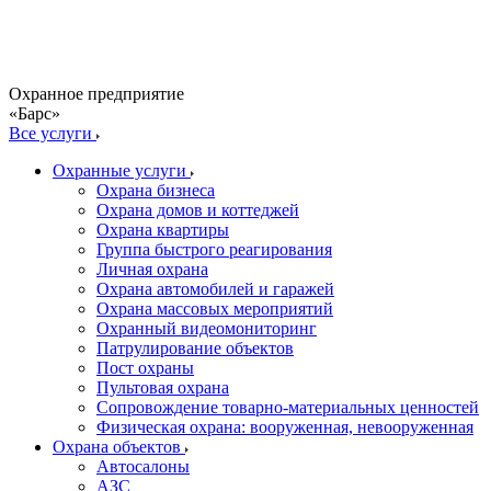
Охранное предприятие
«Барс»
Все услуги
Охранные услуги
Охрана бизнеса
Охрана домов и коттеджей
Охрана квартиры
Группа быстрого реагирования
Личная охрана
Охрана автомобилей и гаражей
Охрана массовых мероприятий
Охранный видеомониторинг
Патрулирование объектов
Пост охраны
Пультовая охрана
Сопровождение товарно-материальных ценностей
Физическая охрана: вооруженная, невооруженная
Охрана объектов
Автосалоны
АЗС