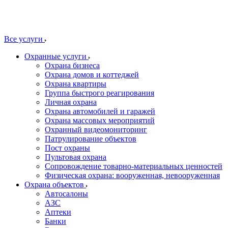
Все услуги
Охранные услуги
Охрана бизнеса
Охрана домов и коттеджей
Охрана квартиры
Группа быстрого реагирования
Личная охрана
Охрана автомобилей и гаражей
Охрана массовых мероприятий
Охранный видеомониторинг
Патрулирование объектов
Пост охраны
Пультовая охрана
Сопровождение товарно-материальных ценностей
Физическая охрана: вооруженная, невооруженная
Охрана объектов
Автосалоны
АЗС
Аптеки
Банки