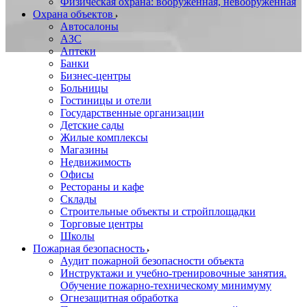
Физическая охрана: вооруженная, невооруженная
Охрана объектов
Автосалоны
АЗС
Аптеки
Банки
Бизнес-центры
Больницы
Гостиницы и отели
Государственные организации
Детские сады
Жилые комплексы
Магазины
Недвижимость
Офисы
Рестораны и кафе
Склады
Строительные объекты и стройплощадки
Торговые центры
Школы
Пожарная безопасность
Аудит пожарной безопасности объекта
Инструктажи и учебно-тренировочные занятия.
Обучение пожарно-техническому минимуму
Огнезащитная обработка