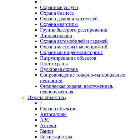
Охранные услуги
Охрана бизнеса
Охрана домов и коттеджей
Охрана квартиры
Группа быстрого реагирования
Личная охрана
Охрана автомобилей и гаражей
Охрана массовых мероприятий
Охранный видеомониторинг
Патрулирование объектов
Пост охраны
Пультовая охрана
Сопровождение товарно-материальных
ценностей
Физическая охрана: вооруженная,
невооруженная
Охрана объектов
Охрана объектов
Автосалоны
АЗС
Аптеки
Банки
Бизнес-центры