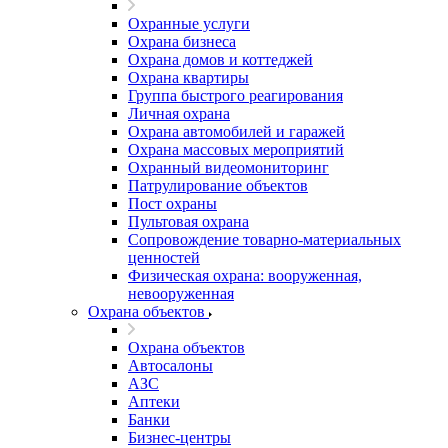
Охранные услуги
Охрана бизнеса
Охрана домов и коттеджей
Охрана квартиры
Группа быстрого реагирования
Личная охрана
Охрана автомобилей и гаражей
Охрана массовых мероприятий
Охранный видеомониторинг
Патрулирование объектов
Пост охраны
Пультовая охрана
Сопровождение товарно-материальных
ценностей
Физическая охрана: вооруженная,
невооруженная
Охрана объектов
Охрана объектов
Автосалоны
АЗС
Аптеки
Банки
Бизнес-центры