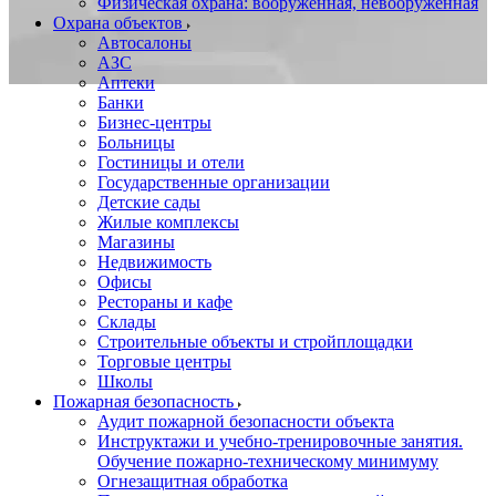
Физическая охрана: вооруженная, невооруженная
Охрана объектов
Автосалоны
АЗС
Аптеки
Банки
Бизнес-центры
Больницы
Гостиницы и отели
Государственные организации
Детские сады
Жилые комплексы
Магазины
Недвижимость
Офисы
Рестораны и кафе
Склады
Строительные объекты и стройплощадки
Торговые центры
Школы
Пожарная безопасность
Аудит пожарной безопасности объекта
Инструктажи и учебно-тренировочные занятия.
Обучение пожарно-техническому минимуму
Огнезащитная обработка