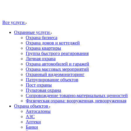
Все услуги
Охранные услуги
Охрана бизнеса
Охрана домов и коттеджей
Охрана квартиры
Группа быстрого реагирования
Личная охрана
Охрана автомобилей и гаражей
Охрана массовых мероприятий
Охранный видеомониторинг
Патрулирование объектов
Пост охраны
Пультовая охрана
Сопровождение товарно-материальных ценностей
Физическая охрана: вооруженная, невооруженная
Охрана объектов
Автосалоны
АЗС
Аптеки
Банки