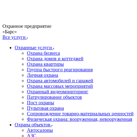
Охранное предприятие
«Барс»
Все услуги
Охранные услуги
Охрана бизнеса
Охрана домов и коттеджей
Охрана квартиры
Группа быстрого реагирования
Личная охрана
Охрана автомобилей и гаражей
Охрана массовых мероприятий
Охранный видеомониторинг
Патрулирование объектов
Пост охраны
Пультовая охрана
Сопровождение товарно-материальных ценностей
Физическая охрана: вооруженная, невооруженная
Охрана объектов
Автосалоны
АЗС