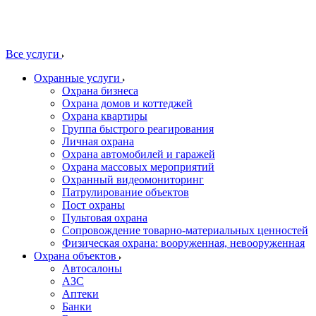
Все услуги
Охранные услуги
Охрана бизнеса
Охрана домов и коттеджей
Охрана квартиры
Группа быстрого реагирования
Личная охрана
Охрана автомобилей и гаражей
Охрана массовых мероприятий
Охранный видеомониторинг
Патрулирование объектов
Пост охраны
Пультовая охрана
Сопровождение товарно-материальных ценностей
Физическая охрана: вооруженная, невооруженная
Охрана объектов
Автосалоны
АЗС
Аптеки
Банки