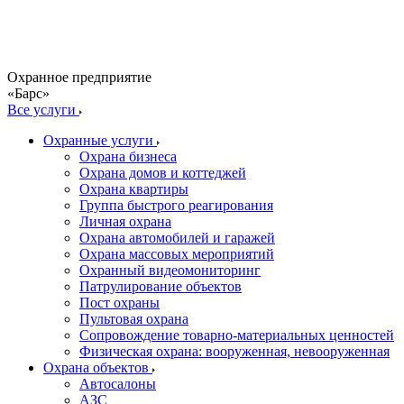
Охранное предприятие
«Барс»
Все услуги
Охранные услуги
Охрана бизнеса
Охрана домов и коттеджей
Охрана квартиры
Группа быстрого реагирования
Личная охрана
Охрана автомобилей и гаражей
Охрана массовых мероприятий
Охранный видеомониторинг
Патрулирование объектов
Пост охраны
Пультовая охрана
Сопровождение товарно-материальных ценностей
Физическая охрана: вооруженная, невооруженная
Охрана объектов
Автосалоны
АЗС