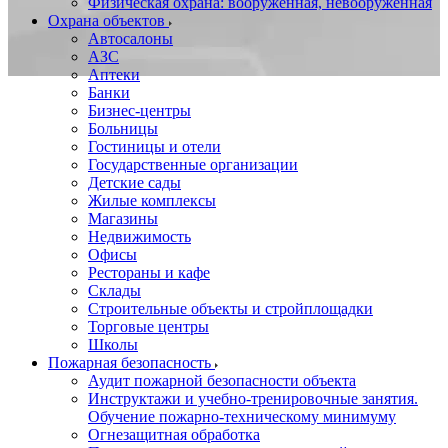
Физическая охрана: вооруженная, невооруженная
Охрана объектов
Автосалоны
АЗС
Аптеки
Банки
Бизнес-центры
Больницы
Гостиницы и отели
Государственные организации
Детские сады
Жилые комплексы
Магазины
Недвижимость
Офисы
Рестораны и кафе
Склады
Строительные объекты и стройплощадки
Торговые центры
Школы
Пожарная безопасность
Аудит пожарной безопасности объекта
Инструктажи и учебно-тренировочные занятия.
Обучение пожарно-техническому минимуму
Огнезащитная обработка