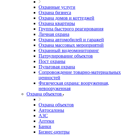
Охранные услуги
Охрана бизнеса
Охрана домов и коттеджей
Охрана квартиры
Группа быстрого реагирования
Личная охрана
Охрана автомобилей и гаражей
Охрана массовых мероприятий
Охранный видеомониторинг
Патрулирование объектов
Пост охраны
Пультовая охрана
Сопровождение товарно-материальных
ценностей
Физическая охрана: вооруженная,
невооруженная
Охрана объектов
Охрана объектов
Автосалоны
АЗС
Аптеки
Банки
Бизнес-центры