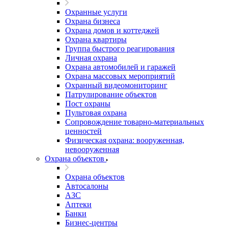
Охранные услуги
Охрана бизнеса
Охрана домов и коттеджей
Охрана квартиры
Группа быстрого реагирования
Личная охрана
Охрана автомобилей и гаражей
Охрана массовых мероприятий
Охранный видеомониторинг
Патрулирование объектов
Пост охраны
Пультовая охрана
Сопровождение товарно-материальных
ценностей
Физическая охрана: вооруженная,
невооруженная
Охрана объектов
Охрана объектов
Автосалоны
АЗС
Аптеки
Банки
Бизнес-центры