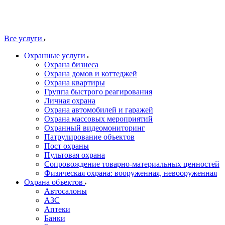
Все услуги
Охранные услуги
Охрана бизнеса
Охрана домов и коттеджей
Охрана квартиры
Группа быстрого реагирования
Личная охрана
Охрана автомобилей и гаражей
Охрана массовых мероприятий
Охранный видеомониторинг
Патрулирование объектов
Пост охраны
Пультовая охрана
Сопровождение товарно-материальных ценностей
Физическая охрана: вооруженная, невооруженная
Охрана объектов
Автосалоны
АЗС
Аптеки
Банки