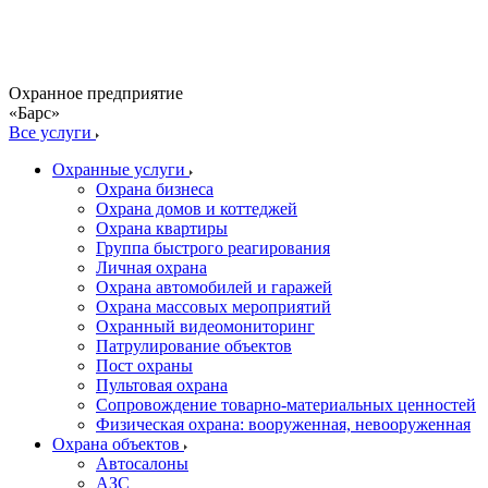
Охранное предприятие
«Барс»
Все услуги
Охранные услуги
Охрана бизнеса
Охрана домов и коттеджей
Охрана квартиры
Группа быстрого реагирования
Личная охрана
Охрана автомобилей и гаражей
Охрана массовых мероприятий
Охранный видеомониторинг
Патрулирование объектов
Пост охраны
Пультовая охрана
Сопровождение товарно-материальных ценностей
Физическая охрана: вооруженная, невооруженная
Охрана объектов
Автосалоны
АЗС