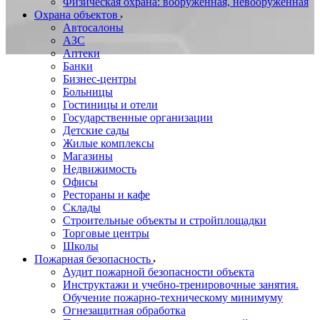
Физическая охрана: вооруженная, невооруженная
Охрана объектов
Автосалоны
АЗС
Аптеки
Банки
Бизнес-центры
Больницы
Гостиницы и отели
Государственные организации
Детские сады
Жилые комплексы
Магазины
Недвижимость
Офисы
Рестораны и кафе
Склады
Строительные объекты и стройплощадки
Торговые центры
Школы
Пожарная безопасность
Аудит пожарной безопасности объекта
Инструктажи и учебно-тренировочные занятия.
Обучение пожарно-техническому минимуму
Огнезащитная обработка